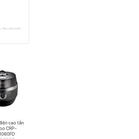
u ăn nhanh
 mà không
thịt. Nếu
điện cao tần
oo CRP-
1060FD