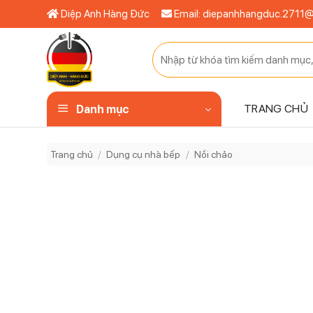
Bỏ
Diệp Anh Hàng Đức
Email: diepanhhangduc.2711
qua
nội
Tìm
dung
kiếm:
TRANG CHỦ
Danh mục
Trang chủ
/
Dụng cụ nhà bếp
/
Nồi chảo