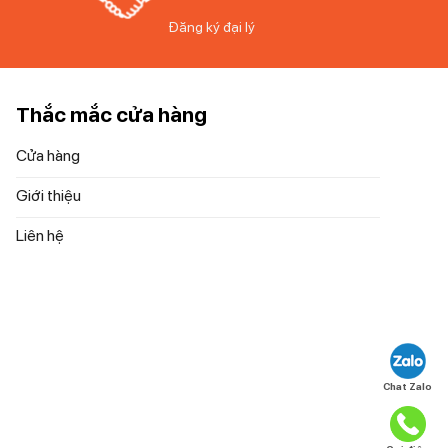
Đăng ký đại lý
Thắc mắc cửa hàng
Cửa hàng
Giới thiệu
Liên hệ
Chat Zalo
h năng này