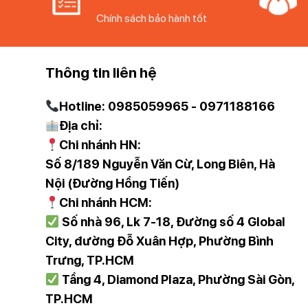
Chính sách bảo hành tốt
Thông tin liên hệ
Hotline: 0985059965 - 0971188166
Địa chỉ:
Chi nhánh HN:
Số 8/189 Nguyễn Văn Cừ, Long Biên, Hà
Nội (Đường Hồng Tiến)
Chi nhánh HCM:
Be
Số nhà 96, Lk 7-18, Đường số 4 Global
City, đường Đỗ Xuân Hợp, Phường Bình
Tiện Lợi Khi Sử Dụng
Trưng, TP.HCM
Sản phẩm thiết kế thông minh với hai miệng rót, giúp 
Tầng 4, Diamond Plaza, Phường Sài Gòn,
không chỉ mang lại sự tiện lợi mà còn nâng cao hiệu su
TP.HCM