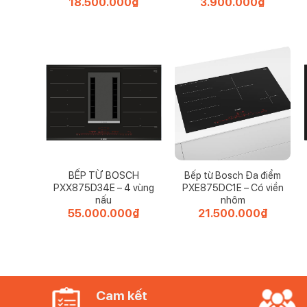
18.500.000
₫
3.900.000
₫
BẾP TỪ BOSCH
Bếp từ Bosch Đa điểm
PXX875D34E – 4 vùng
PXE875DC1E – Có viền
nấu
nhôm
55.000.000
₫
21.500.000
₫
Cam kết