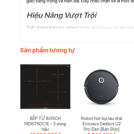
giác sang trọng và hiện đại. Đây chắc chắn sẽ là một đ
Hiệu Năng Vượt Trội
Tiết Kiệm Năng Lượng:
Chảo được trang bị đế cảm 
chóng mà còn giảm thiểu chi phí điện hàng tháng, rất l
Chống Trầy Xước và Bong Tróc:
Với lớp chống dí
Sản phẩm tương tự
lo làm hỏng bề mặt. Điều này giúp giữ cho chảo luôn m
Kích Thước Đa Dạng:
Chảo BH/8151 có kích thước 2
bạn cần không gian nấu nướng lớn hơn, có thể lựa chọ
BẾP TỪ BOSCH
Robot hút bụi lau nhà
PID675DC1E – 3 vùng
Ecovacs Deebot U2
nấu
Pro Đen [Bản Đức]