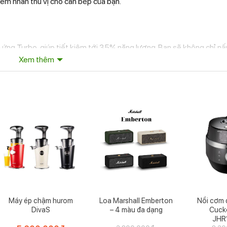
iểm nhấn thú vị cho căn bếp của bạn.
ứng Turbo, giúp tiết kiệm tới 35% năng lượng. Bạn sẽ không chỉ nấ
Xem thêm
ý tưởng cho gia đình bận rộn.
nh cao cấp, chảo cho phép bạn thoải mái sử dụng muỗng xẻng inox
ới và dễ dàng vệ sinh sau mỗi lần sử dụng.
4cm, lý tưởng cho nhiều món ăn từ chiên xào đến hầm súp hay kho 
n kích thước 28cm.
Máy ép chậm hurom
Loa Marshall Emberton
Nồi cơm 
DivaS
– 4 màu đa dạng
Cuck
JHR