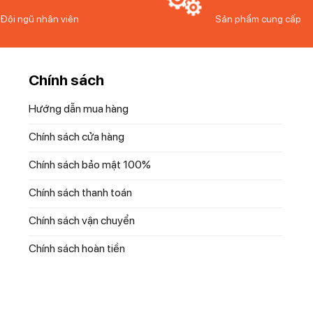
Đội ngũ nhân viên
Sản phẩm cung cấp
Chính sách
Hướng dẫn mua hàng
Chính sách cửa hàng
Chính sách bảo mật 100%
Chính sách thanh toán
rlinger Haus BH/8151 24cm
Chính sách vận chuyển
Chính sách hoàn tiền
bạn dễ dàng rót nước sốt hay dầu ăn mà không lo bị đổ ra ngoài. Tín
ất nấu nướng, giúp bạn tiết kiệm thời gian.