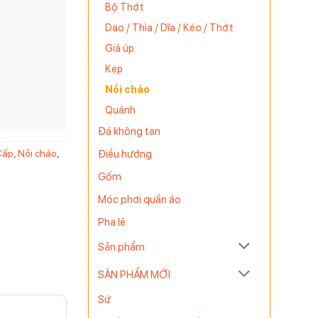
Bộ Thớt
Dao / Thìa / Dĩa / Kéo / Thớt
Giá úp
Kẹp
Nồi chảo
Quánh
Đá không tan
Điều hướng
Cấp
,
Nồi chảo
,
Gốm
Móc phơi quần áo
Pha lê
Sản phẩm
SẢN PHẨM MỚI
Sứ