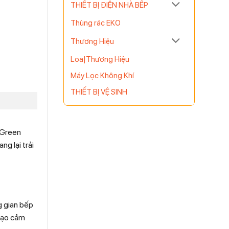
THIẾT BỊ ĐIỆN NHÀ BẾP
Thùng rác EKO
Thương Hiệu
Loa|Thương Hiệu
Máy Lọc Không Khí
THIẾT BỊ VỆ SINH
 Green
g lại trải
g gian bếp
 tạo cảm