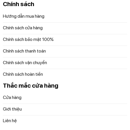
Chính sách
Hướng dẫn mua hàng
Chính sách cửa hàng
Chính sách bảo mật 100%
Chính sách thanh toán
Bát gốm Mikasa MIXED FOLK BOWL GLAZED STONEWARE
Chính sách vận chuyển
Chính sách hoàn tiền
Cho dù bạn đang đổ đầy cơm, mì ống hoặc sốt
guacamole béo ngậy hay nước chấm miso cay, Bát gốm
Thắc mắc cửa hàng
Mikasa MIXED FOLK BOWL GLAZED STONEWARE đều
Cửa hàng
có kích thước lý tưởng để chia sẻ.
Giới thiệu
Có thể rửa bằng máy rửa chén, sản phẩm này cũng bao
gồm bảo hành 10 năm. Mỗi món ăn chứa trong chiếc bát
Liên hệ
Mikasa đều có sự khác biệt tinh tế, góp phần tạo nên sự