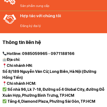
Bát được hoàn thiện bằng lớp men đồ họa bắt mắt với
Sản phẩm cung cấp
các chi tiết thủ công được dập nổi. Đa năng đến tận cốt
Hợp tác với chúng tôi
lõi, chiếc bát này hoàn hảo cho bữa ăn hàng ngày, những
dịp đặc biệt và bữa ăn gia đình.
Đăng ký đại lý
Cùng lên đơn với
diepanhhangduc.com
nhé!
Thông tin liên hệ
Bát gốm Mikasa MIXED FOLK BOWL
GLAZED STONEWARE
Hotline: 0985059965 - 0971188166
Địa chỉ:
Chi nhánh HN:
Số 8/189 Nguyễn Văn Cừ, Long Biên, Hà Nội (Đường
Hồng Tiến)
Chi nhánh HCM:
Số nhà 96, Lk 7-18, Đường số 4 Global City, đường Đỗ
Xuân Hợp, Phường Bình Trưng, TP.HCM
Tầng 4, Diamond Plaza, Phường Sài Gòn, TP.HCM