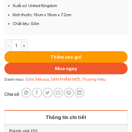
Xuất xứ: United Kingdom
Kích thước: 16cm x 16cm x 7.2cm
Chất liệu: Gốm
Bát gốm Mikasa MIXED FOLK BOWL GLAZED STONEWARE 16c
Thêm vào giỏ
Mua ngay
Danh mục:
Gốm
,
Mikasa
,
SẢN PHẨM MỚI
,
Thương Hiệu
Chia sẻ:
Thông tin chi tiết
Đánh giá (0)