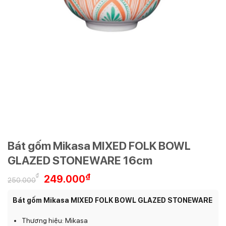
Bát gốm Mikasa MIXED FOLK BOWL
GLAZED STONEWARE 16cm
Giá
Giá
₫
₫
249.000
250.000
gốc
hiện
là:
tại
Bát gốm Mikasa MIXED FOLK BOWL GLAZED STONEWARE
250.000₫.
là:
249.000₫.
Thương hiệu: Mikasa