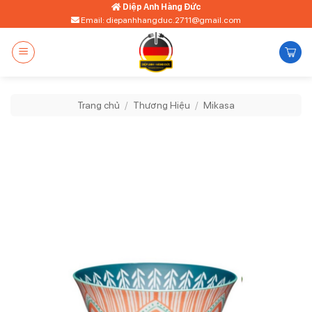
Bỏ
Diệp Anh Hàng Đức
Email: diepanhhangduc.2711@gmail.com
qua
nội
dung
Trang chủ
/
Thương Hiệu
/
Mikasa