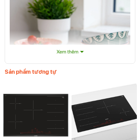
Xem thêm
Sản phẩm tương tự
Bát gốm Mikasa MIXED FOLK BOWL GLAZED STONEWARE
Cho dù bạn đang đổ đầy cơm, mì ống hoặc sốt
guacamole béo ngậy hay nước chấm miso cay, Bát gốm