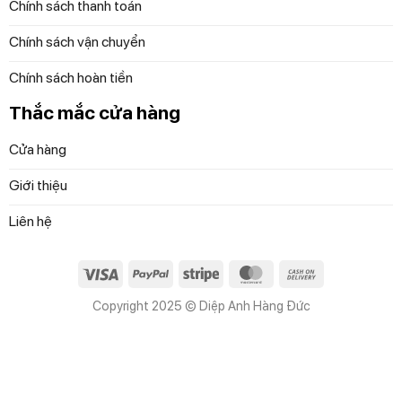
Chính sách thanh toán
Tầng 4 – Diamond Plaza, 34 Lê Duẩn, P. Bến
Nghé, Quận 1, TP. HCM.
Chính sách vận chuyển
————
Chính sách hoàn tiền
Thắc mắc cửa hàng
GROUP săn Sale:
https://www.facebook.com/groups/972830863296
Cửa hàng
Website (Đa dạng mặt hàng chọn lựa):
Giới thiệu
diepanhhangduc.com
Liên hệ
Fanpage:
https://www.facebook.com/diepanhhangducvn
Visa
PayPal
Stripe
MasterCard
Cash
On
https://www.facebook.com/diepanhgiadungduc
Copyright 2025 © Diệp Anh Hàng Đức
Delivery
https://www.facebook.com/diepanhhangduc2711
https://www.facebook.com/diepanhhangduc.hcm