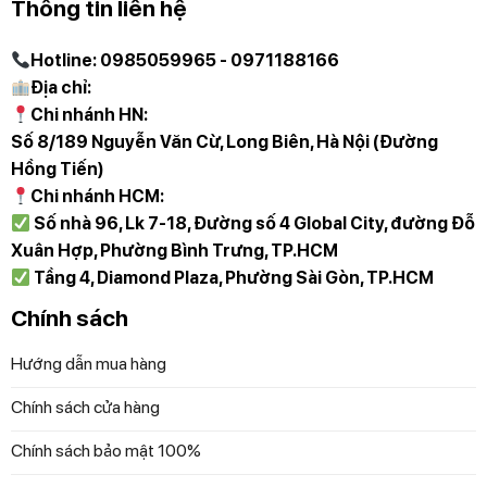
Thông tin liên hệ
Giá tốt nhất thị trường: Cam kết cạnh tranh –
Giá luôn ưu đãi
Hotline: 0985059965 - 0971188166
Địa chỉ:
Bảo hành & hậu mãi chu đáo: Hỗ trợ tận tâm,
Chi nhánh HN:
mua hàng không lo nghĩ
Số 8/189 Nguyễn Văn Cừ, Long Biên, Hà Nội (Đường
Giao hàng toàn quốc: Nhanh chóng – Tiện lợi –
Hồng Tiến)
An toàn
Chi nhánh HCM:
Số nhà 96, Lk 7-18, Đường số 4 Global City, đường Đỗ
Chi nhánh HN:
Xuân Hợp, Phường Bình Trưng, TP.HCM
Tầng 4, Diamond Plaza, Phường Sài Gòn, TP.HCM
Số 8/189 Nguyễn Văn Cừ Long Biên Hà Nội (
Chính sách
Đường Hồng Tiến)
Hướng dẫn mua hàng
Chi nhánh HCM:
Chính sách cửa hàng
Số nhà 280C23, Khu biệt thự 280 Lương Định
Của, P. An Phú, Quận 2, TP. Thủ Đức, TP.HCM
Chính sách bảo mật 100%