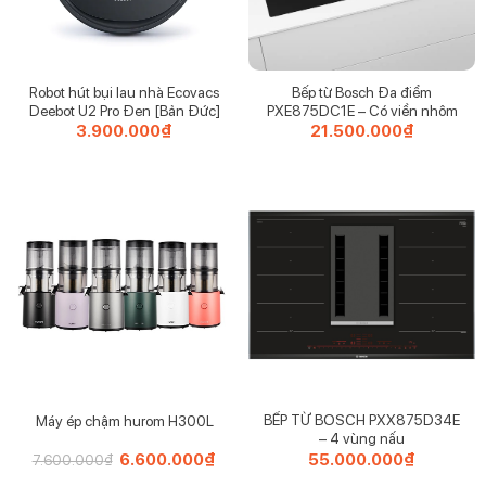
Đáng mua – xứng tầm – tiện lợi mỗi ngày
Còn chần chừ gì nữa? Nhắn em giữ hàng ngay hôm nay
Robot hút bụi lau nhà Ecovacs
Bếp từ Bosch Đa điểm
– số lượng không nhiều đâu ạ!
Deebot U2 Pro Đen [Bản Đức]
PXE875DC1E – Có viền nhôm
—————————
3.900.000
₫
21.500.000
₫
BÀN LÀ HƠI NƯỚC ROWENTA DX1636D1
Thương hiệu: Rowenta
Kích thước: 28,6 x 12,2 x 14,1cm
Trọng lượng : 1,19 kg
Công Suất: 2400W
Điện áp: 220-240V
BẾP TỪ BOSCH PXX875D34E
Máy ép chậm hurom H300L
– 4 vùng nấu
Giá
6.600.000
₫
Giá
55.000.000
₫
7.600.000
₫
gốc
hiện