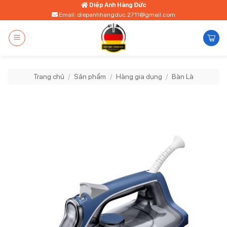
Bỏ
Diệp Anh Hàng Đức
Email: diepanhhangduc.2711@gmail.com
qua
nội
dung
Trang chủ
/
Sản phẩm
/
Hàng gia dụng
/
Bàn Là