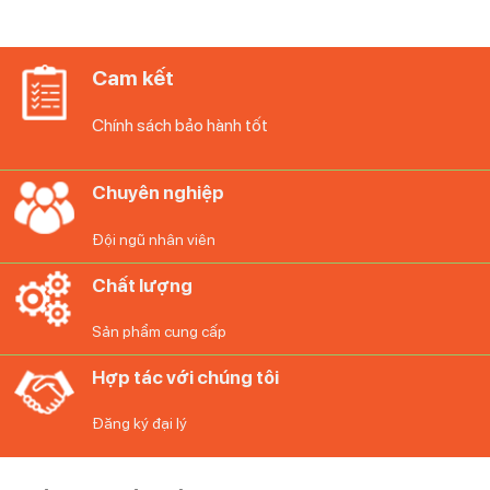
là:
tại
7.600.000₫.
là:
6.600.000₫.
Cam kết
Chính sách bảo hành tốt
Chuyên nghiệp
BÀN LÀ HƠI NƯỚC ROWENTA
Đội ngũ nhân viên
DX1636D1 2
Chất lượng
Tại sao nên chọn Diệp Anh – Hàng Đức chính
Sản phẩm cung cấp
hãng:
Hợp tác với chúng tôi
Hàng cao cấp – Chính hãng 100%: Nhập khẩu
trực tiếp từ Đức và Hàn Quốc cùng các hãng lớn
Đăng ký đại lý
tại Việt Nam.