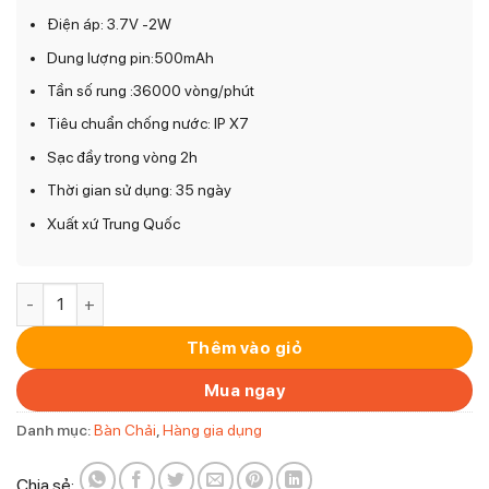
Điện áp: 3.7V -2W
Dung lượng pin:500mAh
Tần số rung :36000 vòng/phút
Tiêu chuẩn chống nước: IP X7
Sạc đầy trong vòng 2h
Thời gian sử dụng: 35 ngày
Xuất xứ Trung Quốc
Bàn Chải Điện MAGIC B-23 ( Đen, trắng) số lượng
Thêm vào giỏ
Mua ngay
Danh mục:
Bàn Chải
,
Hàng gia dụng
Chia sẻ: