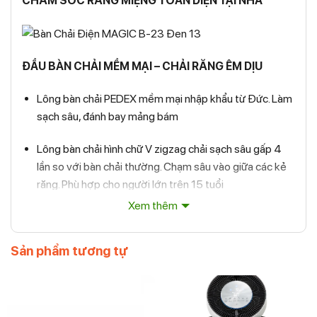
CHĂM SÓC RĂNG MIỆNG TOÀN DIỆN TẠI NHÀ
ĐẦU BÀN CHẢI MỀM MẠI – CHẢI RĂNG ÊM DỊU
Lông bàn chải PEDEX mềm mại nhập khẩu từ Đức. Làm
sạch sâu, đánh bay mảng bám
Lông bàn chải hình chữ V zigzag chải sạch sâu gấp 4
lần so với bàn chải thường. Chạm sâu vào giữa các kẻ
răng. Phù hợp cho người lớn trên 15 tuổi
Xem thêm
BẢNG ĐIỀU KHIỂN TRỰC QUAN
– Dễ dàng lựa chọn và điều chỉnh theo ý thích. Kích hoạt
Sản phẩm tương tự
dễ dàng với 1 nút chạm