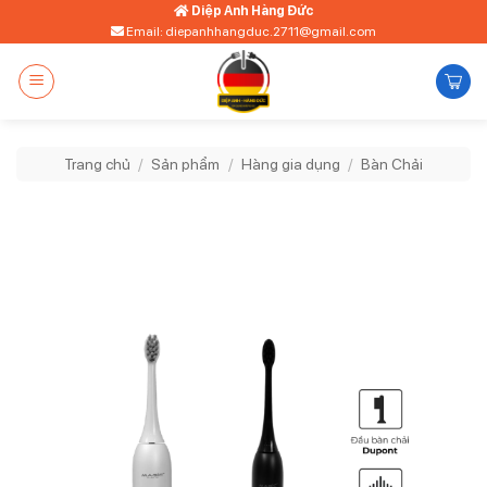
Bỏ
Diệp Anh Hàng Đức
Email: diepanhhangduc.2711@gmail.com
qua
nội
dung
Trang chủ
/
Sản phẩm
/
Hàng gia dụng
/
Bàn Chải