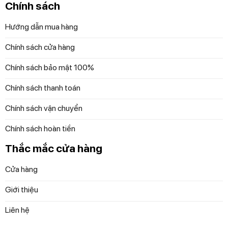
Chính sách
Hướng dẫn mua hàng
Chính sách cửa hàng
Chính sách bảo mật 100%
Chính sách thanh toán
Chính sách vận chuyển
Chính sách hoàn tiền
Thắc mắc cửa hàng
Cửa hàng
Giới thiệu
Để thuận tiện hơn, bạn có thể đặt vòi đánh sữa, khay chứa
nước bẩn và hộp đựng bã cà phê vào máy rửa chén. Bằng
Liên hệ
cách này, bạn sẽ tiết kiệm thời gian và làm sạch tốt hơn.