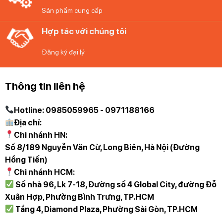
Sản phẩm cung cấp
Cối xay cà phê là điểm quan trọng của mọi máy pha cà
Hợp tác với chúng tôi
phê tự động và phải được vệ sinh thường xuyên. Cối xay
Máy pha cafe Philips 2200 EP2224/10 hoàn toàn có thể
Đăng ký đại lý
tháo rời và cho phép làm sạch hoàn toàn dưới vòi nước.
Tự động tẩy cặn để thuận tiện hơn
Thông tin liên hệ
Thật dễ dàng để làm sạch và bảo trì Máy pha cafe Philips
Hotline: 0985059965 - 0971188166
2200 EP2224/10 của bạn với chương trình tự động cảnh
Địa chỉ:
báo bạn khi máy cần loại bỏ cặn bẩn. Bạn có thể điều chỉnh
Chi nhánh HN:
tần suất của quy trình này dựa trên độ cứng của nước tại
Số 8/189 Nguyễn Văn Cừ, Long Biên, Hà Nội (Đường
nhà.
Hồng Tiến)
Chi nhánh HCM:
Các phụ kiện an toàn của máy khi vệ sinh với máy rửa
Số nhà 96, Lk 7-18, Đường số 4 Global City, đường Đỗ
chén để tăng thêm sự tiện lợi
Xuân Hợp, Phường Bình Trưng, TP.HCM
Tầng 4, Diamond Plaza, Phường Sài Gòn, TP.HCM