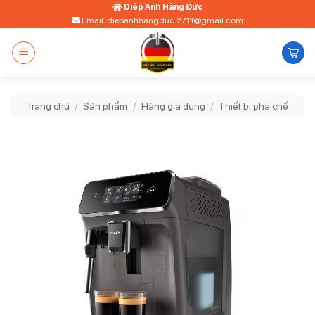
Bỏ
Diệp Anh Hàng Đức
Email: diepanhhangduc.2711@gmail.com
qua
nội
dung
Trang chủ
/
Sản phẩm
/
Hàng gia dụng
/
Thiết bị pha chế