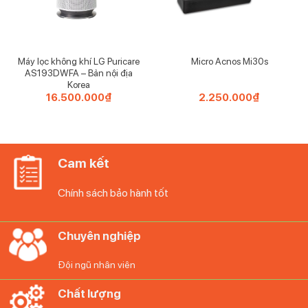
Máy lọc không khí LG Puricare
Micro Acnos Mi30s
AS193DWFA – Bản nội địa
Korea
16.500.000
₫
2.250.000
₫
Cam kết
Chính sách bảo hành tốt
Chuyên nghiệp
Đội ngũ nhân viên
Dễ dàng làm sạch nhờ cối xay có thể tháo rời hoàn
Chất lượng
toàn