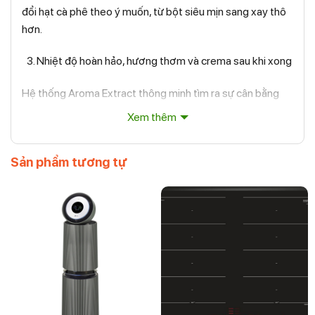
đổi hạt cà phê theo ý muốn, từ bột siêu mịn sang xay thô
hơn.
Nhiệt độ hoàn hảo, hương thơm và crema sau khi xong
Hệ thống Aroma Extract thông minh tìm ra sự cân bằng
tối ưu giữa nhiệt độ pha chế và chiết xuất hương thơm
Xem thêm
bằng cách giữ nhiệt độ nước từ 90 đến 98 ° C, đồng thời
điều chỉnh tốc độ của dòng nước để bạn có thể thưởng
Sản phẩm tương tự
thức cà phê thơm ngon.