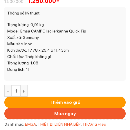
Giá
Giá
1.250.000
1.500.000
gốc
hiện
là:
tại
Thông số kỹ thuật:
1.500.000₫.
là:
1.250.000₫.
Trọng lượng: 0,91 kg
Model: Emsa CAMPO Isolierkanne Quick Tip
Xuất xứ: Germany
Màu sắc: Inox
Kích thước: 17.78 x 25.4 x 11.43cm
Chất liệu: Thép không gỉ
Trọng lượng: 1.08
Dung tích: 1l
Bình Giữ Nhiệt Emsa Campo 1L Isolierkanne Quick Tip Chrom
Thêm vào giỏ
Mua ngay
Danh mục:
EMSA
,
THIẾT BỊ ĐIỆN NHÀ BẾP
,
Thương Hiệu