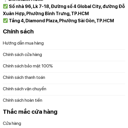
nhà.
Số nhà 96, Lk 7-18, Đường số 4 Global City, đường Đỗ
Xuân Hợp, Phường Bình Trưng, TP.HCM
Nếu bạn quan tâm đến sản phẩm hãy liên hệ qua
Tầng 4, Diamond Plaza, Phường Sài Gòn, TP.HCM
Hotline 097 118 81 66 để được trải nghiệm và
nhân viên hỗ trợ thông tin tốt nhất.
Chính sách
Hướng dẫn mua hàng
Diệp Anh – Hàng Đức tự hào mang đến các bạn
những sản phẩm gia dụng chính hãng, độc quyền
Chính sách cửa hàng
và mới nhất với những cam kết 100% chất lượng!
Chính sách bảo mật 100%
Chính sách thanh toán
Chính sách vận chuyển
Chính sách hoàn tiền
Thắc mắc cửa hàng
Cửa hàng