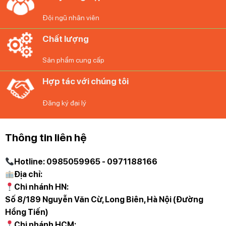
Đội ngũ nhân viên
Chất lượng
Sản phẩm cung cấp
Hợp tác với chúng tôi
Thiết kế của bình giữ nhiệt Emsa CAMPO cũng rất tiện lợi,
Đăng ký đại lý
với tay cầm ergonomically designed giúp bạn dễ dàng
cầm và mang theo bình. Nắp có thể tháo rời và dễ dàng
làm sạch, giúp bảo quản và sử dụng bình một cách thuận
Thông tin liên hệ
tiện.
Hotline: 0985059965 - 0971188166
Tổng kết , bình giữ nhiệt Emsa CAMPO Isolierkanne Quick
Địa chỉ:
Tip là một sản phẩm đáng tin cậy và tiện ích để giữ nhiệt
Chi nhánh HN:
độ của đồ uống trong thời gian dài. Với dung tích 1,0 lít và
Số 8/189 Nguyễn Văn Cừ, Long Biên, Hà Nội (Đường
thiết kế inox sang trọng, nó là một lựa chọn tuyệt vời cho
Hồng Tiến)
việc mang theo khi đi du lịch hoặc sử dụng hàng ngày tại
Chi nhánh HCM: