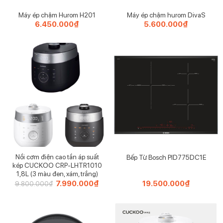
chế tràn đổ nước.
Máy ép chậm Hurom H201
Máy ép chậm hurom DivaS
6.450.000
₫
5.600.000
₫
Nồi cơm điện cao tần áp suất
Bếp Từ Bosch PID775DC1E
kép CUCKOO CRP-LHTR1010
1,8L (3 màu đen, xám, trắng)
Giá
7.990.000
₫
Giá
19.500.000
₫
9.800.000
₫
gốc
hiện
là:
tại
9.800.000₫.
là:
7.990.000₫.