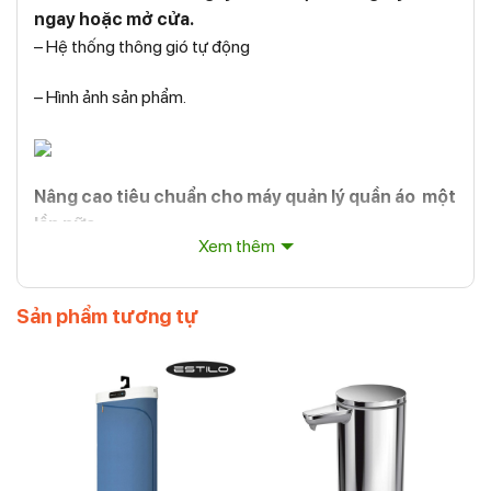
ngay hoặc mở cửa.
– Hệ thống thông gió tự động
– Hình ảnh sản phẩm.
Nâng cao tiêu chuẩn cho máy quản lý quần áo một
lần nữa
Xem thêm
– Máy tạo kiểu hoàn toàn MỚI, mạnh mẽ hơn và tinh tế
hơn.
Sản phẩm tương tự