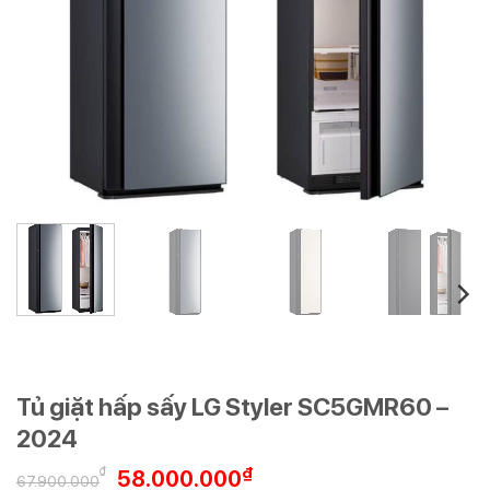
Tủ giặt hấp sấy LG Styler SC5GMR60 –
2024
Giá
Giá
₫
₫
58.000.000
67.900.000