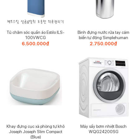
Móc treo chuyển động năng động
– Loại bỏ bụi mạnh mẽ bằng phương pháp xoắn mới. Nó
Tủ chăm sóc quần áo Estilo ILS-
Bình đựng nước rửa tay cảm
lắc mạnh quần áo tới 350 lần mỗi phút và loại bỏ đồng
100VWCG
biến tự động Simplehuman
6.500.000
₫
2.750.000
₫
đều 99% bụi mịn khỏi vùng cánh tay, không thể bị gió thổi
bay.
Khay đựng cục xà phòng tự khô
Máy sấy bơm nhiệt Bosch
Khử mùi và khử trùng cũng như
Joseph Joseph Slim Compact
WQG24200SG
(Blue)