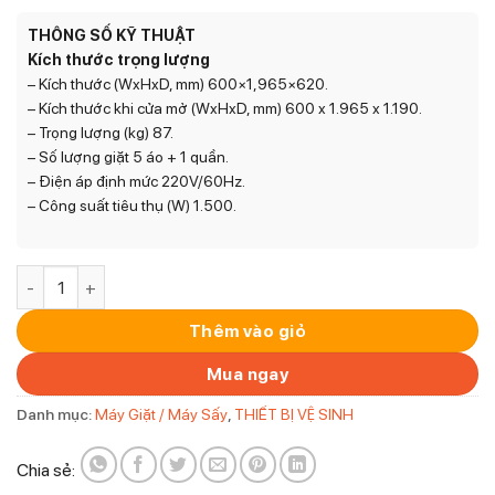
gốc
hiện
là:
tại
THÔNG SỐ KỸ THUẬT
67.900.000₫.
là:
Kích thước trọng lượng
58.000.000₫.
– Kích thước (WxHxD, mm) 600×1,965×620.
– Kích thước khi cửa mở (WxHxD, mm) 600 x 1.965 x 1.190.
– Trọng lượng (kg) 87.
– Số lượng giặt 5 áo + 1 quần.
– Điện áp định mức 220V/60Hz.
– Công suất tiêu thụ (W) 1.500.
Tủ giặt hấp sấy LG Styler SC5GMR60 - 2024 số lượng
Thêm vào giỏ
Mua ngay
Danh mục:
Máy Giặt / Máy Sấy
,
THIẾT BỊ VỆ SINH
Chia sẻ: