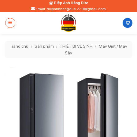
Bỏ
Diệp Anh Hàng Đức
Email: diepanhhangduc.2711@gmail.com
qua
nội
dung
Trang chủ
/
Sản phẩm
/
THIẾT BỊ VỆ SINH
/
Máy Giặt / Máy
Sấy