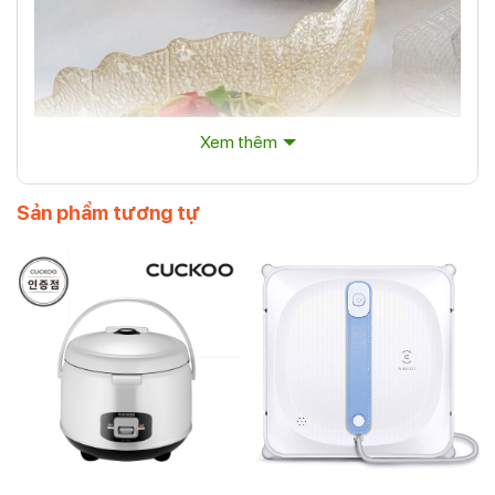
Xem thêm
Sản phẩm tương tự
Tô pha lê IVV Madagascar Boletto màu be 33x22cm
Tô Pha Lê IVV Madagascar Boletto
màu be 33x22cm: Điểm Nhấn Sang
Trọng Trên Bàn Ăn
Bạn đang tìm kiếm một cách để nâng tầm bữa ăn gia đình,