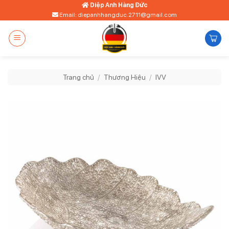
Bỏ
Diệp Anh Hàng Đức
Email: diepanhhangduc.2711@gmail.com
qua
nội
dung
Trang chủ
/
Thương Hiệu
/
IVV