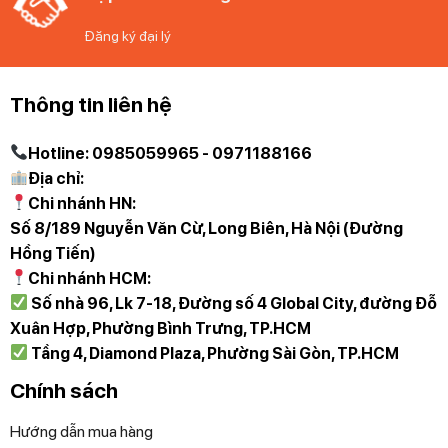
Đăng ký đại lý
Tô Pha Lê IVV Madagascar Boletto màu be
33x22cm – Sự lựa chọn hoàn hảo cho những ai
yêu thích sự sang trọng và tinh tế.
Thông tin liên hệ
Chiếc tô pha lê này không chỉ là một vật dụng gia dụng,
Hotline: 0985059965 - 0971188166
mà còn là món quà ý nghĩa dành cho gia đình và bạn bè.
Địa chỉ:
Hãy mang đến cho bữa ăn gia đình thêm phần đặc biệt với
Chi nhánh HN:
IVV Madagascar Boletto màu be 33x22cm!
Số 8/189 Nguyễn Văn Cừ, Long Biên, Hà Nội (Đường
Hồng Tiến)
Chi nhánh HCM:
Số nhà 96, Lk 7-18, Đường số 4 Global City, đường Đỗ
Để đặt mua sản phẩm, Quý khách đặt hàng qua
Xuân Hợp, Phường Bình Trưng, TP.HCM
website hoặc liên hệ:
Tầng 4, Diamond Plaza, Phường Sài Gòn, TP.HCM
Trực tiếp qua Hotline 097 118 81 66 để được trải
Chính sách
nghiệm và nhân viên hỗ trợ thông tin tốt nhất.
Hướng dẫn mua hàng
Diệp Anh – Hàng Đức
tự hào mang đến các bạn