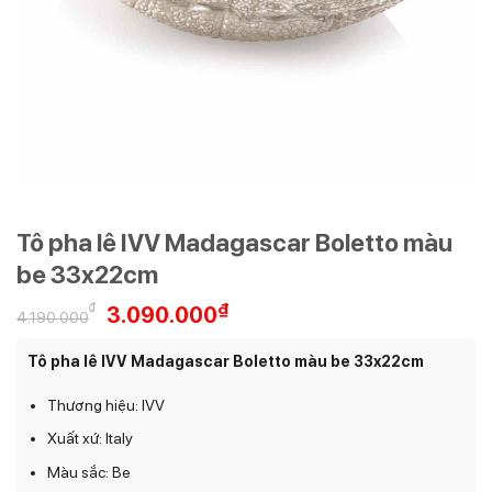
Tô pha lê IVV Madagascar Boletto màu
be 33x22cm
Giá
Giá
₫
₫
3.090.000
4.190.000
gốc
hiện
là:
tại
Tô pha lê IVV Madagascar Boletto màu be 33x22cm
4.190.000₫.
là:
3.090.000₫.
Thương hiệu: IVV
Xuất xứ: Italy
Màu sắc: Be