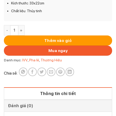
Kích thước: 33x22cm
Chất liệu: Thủy tinh
Tô pha lê IVV Madagascar Boletto màu be 33x22cm số lượng
Thêm vào giỏ
Mua ngay
Danh mục:
IVV
,
Pha lê
,
Thương Hiệu
Chia sẻ:
Thông tin chi tiết
Đánh giá (0)