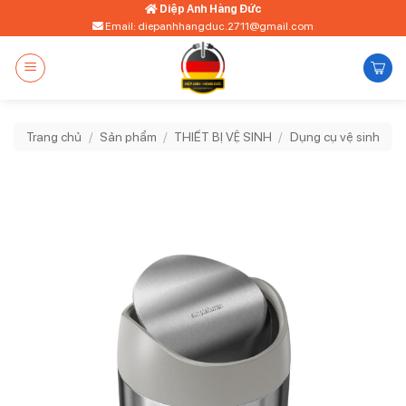
Bỏ
Diệp Anh Hàng Đức
Email: diepanhhangduc.2711@gmail.com
qua
nội
dung
Trang chủ
/
Sản phẩm
/
THIẾT BỊ VỆ SINH
/
Dụng cụ vệ sinh