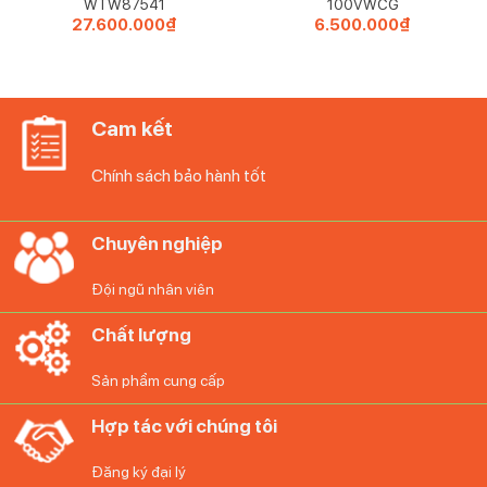
WTW87541
100VWCG
27.600.000
₫
6.500.000
₫
Để đặt mua sản phẩm, Quý khách đặt hàng qua
website hoặc liên hệ:
Trực tiếp qua Hotline 097 118 81 66 để được trải
Cam kết
nghiệm và nhân viên hỗ trợ thông tin tốt nhất.
Chính sách bảo hành tốt
Diệp Anh – Hàng Đức tự hào mang đến các bạn
những sản phẩm gia dụng chính hãng, độc quyền
và mới nhất với những cam kết 100% chất lượng
Chuyên nghiệp
Đội ngũ nhân viên
Chất lượng
Sản phẩm cung cấp
Hợp tác với chúng tôi
Đăng ký đại lý