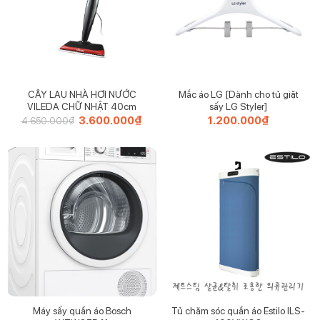
CÂY LAU NHÀ HƠI NƯỚC
Mắc áo LG [Dành cho tủ giặt
VILEDA CHỮ NHẬT 40cm
sấy LG Styler]
Giá
3.600.000
₫
Giá
1.200.000
₫
4.650.000
₫
gốc
hiện
là:
tại
4.650.000₫.
là:
3.600.000₫.
THÔNG TIN SẢN PHẨM
– Model: Simplehuman Mini Countertop Trash Can 1.5L
– Kích thước: 12.7 x 12.7 x 18.8cm
– Dung tích: 1.5L
– Chất liệu: Thép không gỉ
Máy sấy quần áo Bosch
Tủ chăm sóc quần áo Estilo ILS-