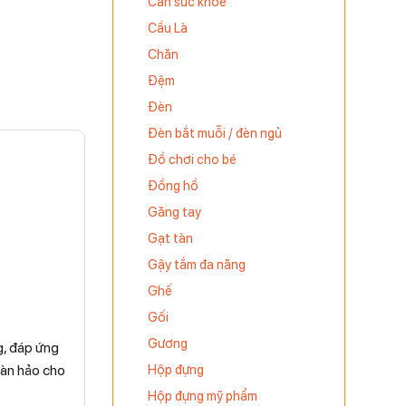
Cân sức khỏe
Cầu Là
Chăn
Đệm
Đèn
Đèn bắt muỗi / đèn ngủ
Đồ chơi cho bé
Đồng hồ
Găng tay
Gạt tàn
Gậy tắm đa năng
Ghế
Gối
Gương
g, đáp ứng
oàn hảo cho
Hộp đựng
Hộp đựng mỹ phẩm