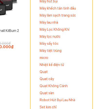
Máy hút bụi
Máy khếch tán tinh dầu
Máy làm sạch trang sức
Máy lau nhà
Máy Lọc Không Khí
all KilBurn 2
Máy lọc nước
Máy sấy tóc
0.000
₫
0.000
₫
Giá
hiện
Máy tiệt trùng
tại
.000₫.
là:
micro
4.950.000₫.
Nhiệt kế điện tử
Quạt
Quat cây
Quạt Không Cánh
Quạt sàn
Robot Hút Bụi Lau Nhà
Set kim chỉ