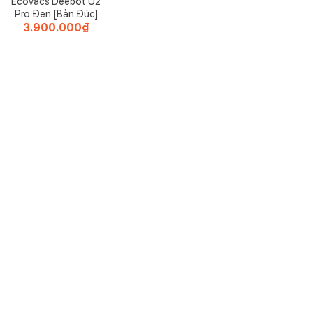
Ecovacs Deebot U2
Pro Đen [Bản Đức]
3.900.000
₫
a SO9420
. Nhờ có ba mức cường độ, bạn có thể tăng giảm khi cần thiết. Công
 dụng, dây nguồn dài nên rất dễ dàng di chuyển và sử dụng ở nhiều v
SO9420 là bạn đã có thể sử dụng được nhiều không gian trong căn
ên đến 35-40 m2 (kích thước lý tưởng) chẳng hạn như phòng khách
́m áp dễ chịu hơn không khô da.