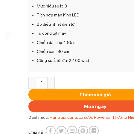
Mức hiệu suất: 3
Tích hợp màn hình LED
Bộ điều nhiệt điện tử
Tự động tắt máy
Chiều dài cáp: 1,85 m
Chiều cao: 80 cm
Công suất tối đa: 2.400 watt
Sưởi Rowenta SO9420 số lượng
Thêm vào giỏ
Mua ngay
Danh mục:
Hàng gia dụng
,
Lò sưởi
,
Rowenta
,
Thương Hi
Chia sẻ: