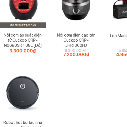
Nồi cơm áp suất điện
Nồi cơm điện cao tần
Loa Marsh
tử Cuckoo CRP-
Cuckoo CRP-
N0680SR 1.08L [Đỏ]
JHR1060FD
3.300.000
₫
8.300.000
₫
5.65
Giá
7.200.000
₫
Giá
Giá
4.95
gốc
hiện
gốc
là:
tại
là:
8.300.000₫.
là:
5.650
7.200.000₫.
Robot hút bụi lau nhà