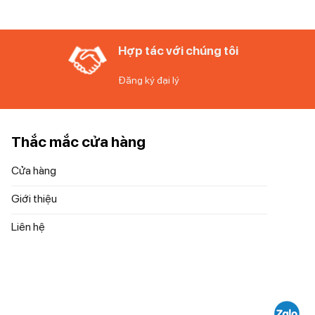
Hợp tác với chúng tôi
kiệm năng
Đăng ký đại lý
Thắc mắc cửa hàng
 khi tiết
Cửa hàng
Giới thiệu
Liên hệ
 tốc độ
 so với các
mà không bị