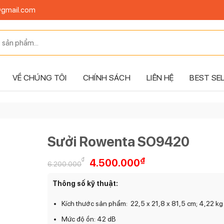
@gmail.com
VỀ CHÚNG TÔI
CHÍNH SÁCH
LIÊN HỆ
BEST SE
Sưởi Rowenta SO9420
Giá
Giá
₫
₫
4.500.000
6.200.000
gốc
hiện
là:
tại
Thông số kỹ thuật:
6.200.000₫.
là:
4.500.000₫.
Kích thước sản phẩm: 22,5 x 21,8 x 81,5 cm; 4,22 kg
Mức độ ồn: 42 dB