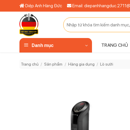
Bỏ
Diệp Anh Hàng Đức
Email: diepanhhangduc.2711
qua
nội
Tìm
dung
kiếm:
TRANG CHỦ
Danh mục
Trang chủ
/
Sản phẩm
/
Hàng gia dụng
/
Lò sưởi