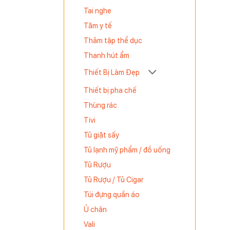
Tai nghe
Tăm y tế
Thảm tập thể dục
Thanh hút ẩm
 suất mạnh
Thiết Bị Làm Đẹp
ị trí khác
Thiết bị pha chế
 nhà của
Thùng rác
, phòng
Tivi
Tủ giặt sấy
Tủ lạnh mỹ phẩm / đồ uống
Tủ Rượu
Tủ Rượu / Tủ Cigar
Túi đựng quần áo
Ủ chân
Vali