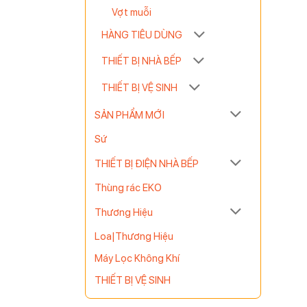
Vợt muỗi
HÀNG TIÊU DÙNG
THIẾT BỊ NHÀ BẾP
THIẾT BỊ VỆ SINH
SẢN PHẨM MỚI
Sứ
THIẾT BỊ ĐIỆN NHÀ BẾP
Thùng rác EKO
Thương Hiệu
Loa|Thương Hiệu
Máy Lọc Không Khí
THIẾT BỊ VỆ SINH
m áp, dễ