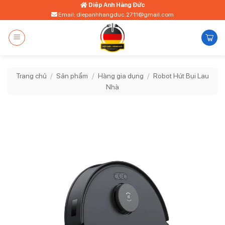
Bỏ
Diệp Anh Hàng Đức
Email: diepanhhangduc.2711@gmail.com
qua
nội
dung
Trang chủ
/
Sản phẩm
/
Hàng gia dụng
/
Robot Hút Bụi Lau
Nhà