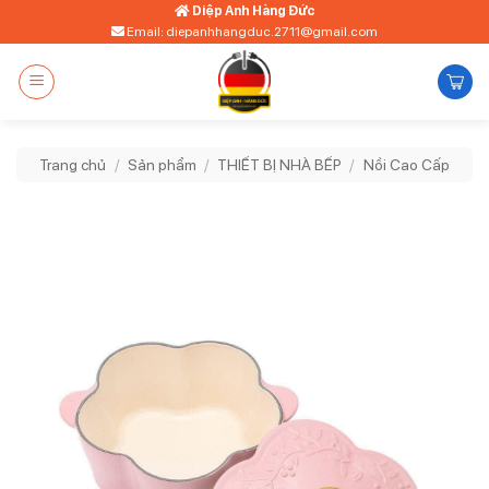
Bỏ
Diệp Anh Hàng Đức
Email: diepanhhangduc.2711@gmail.com
qua
nội
dung
Trang chủ
/
Sản phẩm
/
THIẾT BỊ NHÀ BẾP
/
Nồi Cao Cấp