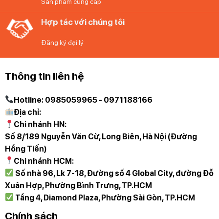
Sản phẩm cung cấp
Hợp tác với chúng tôi
Đăng ký đại lý
Thông tin liên hệ
Hotline: 0985059965 - 0971188166
Địa chỉ:
Chi nhánh HN:
Số 8/189 Nguyễn Văn Cừ, Long Biên, Hà Nội (Đường
Hồng Tiến)
Chi nhánh HCM:
Số nhà 96, Lk 7-18, Đường số 4 Global City, đường Đỗ
Xuân Hợp, Phường Bình Trưng, TP.HCM
Tầng 4, Diamond Plaza, Phường Sài Gòn, TP.HCM
Chính sách