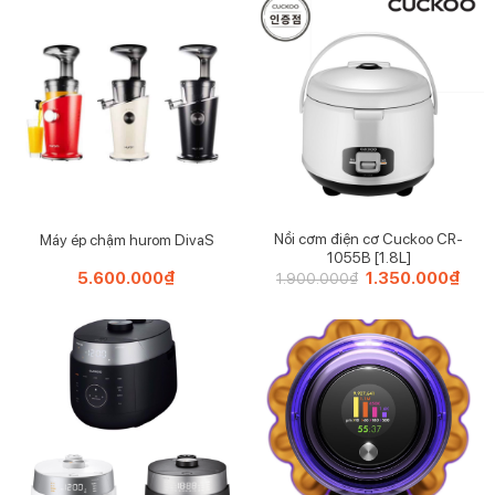
5.90
Nồi cơm điện cơ Cuckoo CR-
Máy ép chậm hurom DivaS
1055B [1.8L]
5.600.000
₫
Giá
1.350.000
₫
Giá
1.900.000
₫
gốc
hiện
là:
tại
1.900.000₫.
là:
1.35