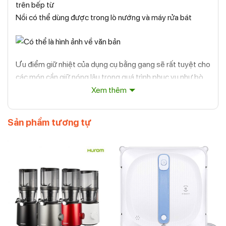
trên bếp từ
Nồi có thể dùng được trong lò nướng và máy rửa bát
Ưu điểm giữ nhiệt của dụng cụ bằng gang sẽ rất tuyệt cho
các món cần giữ nóng lâu trong quá trình phục vụ như bò
rán beefsteak, cá hồi nướng, sườn lợn nướng, trứng ốp la,
Xem thêm
món lẩu, hay các món cần om, hầm nhừ… Bạn có thể mang
thẳng nồi, chảo gang đang có thức ăn nóng hổi đặt trên
Sản phẩm tương tự
bàn ăn mà không cần chuyển nó sang tô, đĩa khác.
Thông tin sản phẩm:
Đường kính: 20cm
Trọng lượng 3.26 kg