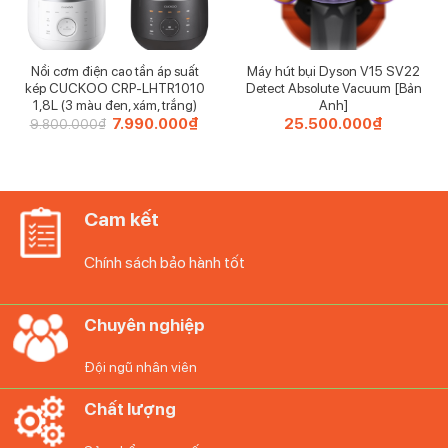
Nồi cơm điện cao tần áp suất
Máy hút bụi Dyson V15 SV22
kép CUCKOO CRP-LHTR1010
Detect Absolute Vacuum [Bản
1,8L (3 màu đen, xám, trắng)
Anh]
Giá
7.990.000
₫
Giá
25.500.000
₫
9.800.000
₫
gốc
hiện
là:
tại
9.800.000₫.
là:
7.990.000₫.
Cam kết
Chính sách bảo hành tốt
Chuyên nghiệp
Đội ngũ nhân viên
Chất lượng