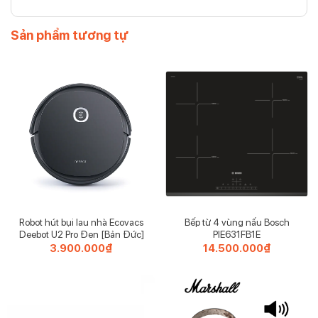
Sản phẩm tương tự
Nồi cơm cao tần Cuckoo CRP-DHAS069FB 1.08L (lòng nồi
inox)
Dung tích 1.8 lít đáp ứng nhu cầu nấu cơm của gia đình có
từ 4 – 6 thành viên
Robot hút bụi lau nhà Ecovacs
Bếp từ 4 vùng nấu Bosch
Deebot U2 Pro Đen [Bản Đức]
PIE631FB1E
3.900.000
₫
14.500.000
₫
Bảng điều khiển cảm ứng kèm màn hình hiển thị rõ nét, có
chỉ dẫn chi tiết cho từng chức năng, tùy chỉnh linh hoạt, dễ
dàng hơn.
Cuckoo CRP-DHAS069FB có nhiều chức năng nấu tự