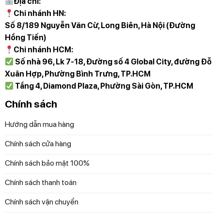
Địa chỉ:
Chi nhánh HN:
Số 8/189 Nguyễn Văn Cừ, Long Biên, Hà Nội (Đường
Hồng Tiến)
Chi nhánh HCM:
Số nhà 96, Lk 7-18, Đường số 4 Global City, đường Đỗ
Đặc điểm sản phẩm
Xuân Hợp, Phường Bình Trưng, TP.HCM
Loại nồi:
Nồi cơm điện cao tần
Tầng 4, Diamond Plaza, Phường Sài Gòn, TP.HCM
Dung tích nồi:
1.8 lít
Chính sách
Số người ăn:
4 – 6 người
Hướng dẫn mua hàng
Công nghệ Cuckoo CRP-DHAS069FB sử dụng:
Chính sách cửa hàng
Công nghệ nấu:
Nấu cao tần
Chính sách bảo mật 100%
Chức năng nấu:
Nấu gạo hạt ngắn, Nấu cơm, Hâm
nóng, Hấp gạo nếp, Nấu cháo, Nấu gạo ngọt, Nấu cơm
Chính sách thanh toán
trộn, Nấu cực nhanh, Hấp, Nấu gạo lứt, Làm bánh, Vệ
Chính sách vận chuyển
sinh lòng nồi