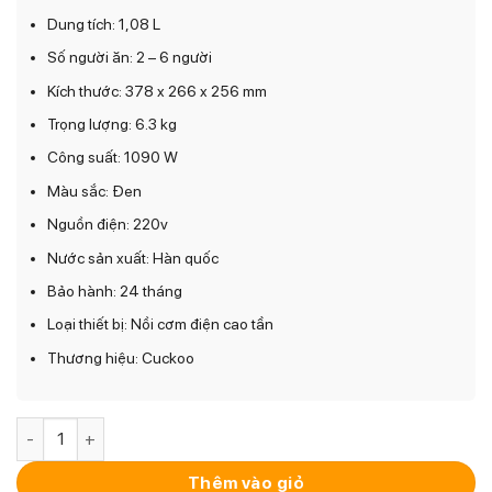
Dung tích: 1,08 L
Số người ăn: 2 – 6 người
Kích thước: 378 x 266 x 256 mm
Trọng lượng: 6.3 kg
Công suất: 1090 W
Màu sắc: Đen
Nguồn điện: 220v
Nước sản xuất: Hàn quốc
Bảo hành: 24 tháng
Loại thiết bị: Nồi cơm điện cao tần
Thương hiệu: Cuckoo
Nồi cơm cao tần Cuckoo CRP-DHAS069FB 1.08L (lòng nồi ino
Thêm vào giỏ