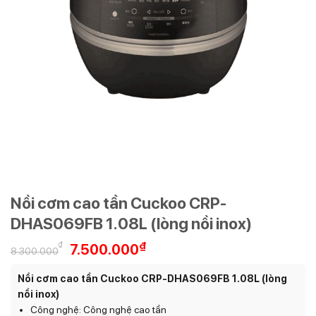
Nồi cơm cao tần Cuckoo CRP-
DHAS069FB 1.08L (lòng nồi inox)
Giá
Giá
₫
₫
7.500.000
8.300.000
gốc
hiện
là:
tại
Nồi cơm cao tần Cuckoo CRP-DHAS069FB 1.08L (lòng
8.300.000₫.
là:
nồi inox)
7.500.000₫.
Công nghệ: Công nghệ cao tần