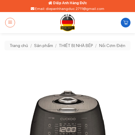
Bỏ
Diệp Anh Hàng Đức
Email: diepanhhangduc.2711@gmail.com
qua
nội
dung
Trang chủ
/
Sản phẩm
/
THIẾT BỊ NHÀ BẾP
/
Nồi Cơm Điện