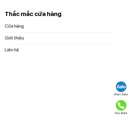
Thắc mắc cửa hàng
ồng đều
Cửa hàng
Giới thiệu
 vitamin,
Liên hệ
 giòn và
Chat Zalo
 khác.
Gọi điện