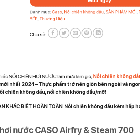
Mua ngay
Danh mục:
Caso
,
Nồi chiên không dầu
,
SẢN PHẨM MỚI
,
BẾP
,
Thương Hiệu
Chia sẻ:
n chiếc NỒI CHIÊN HƠI NƯỚC làm mưa làm gió,
Nồi chiên không d
mới nhất 2024 – Thực phẩm trở nên giòn bên ngoài và ngo
à nồi chiên không dầu, nồi chiên không dầu/mỡ!
BẢN KHÁC BIỆT HOÀN TOÀN Nồi chiên không dầu kèm hấp h
 hơi nước CASO Airfry & Steam 700