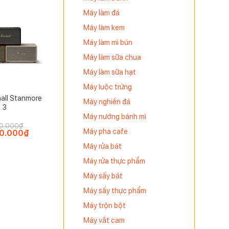
Máy làm đá
Máy làm kem
Máy làm mì bún
Máy làm sữa chua
Máy làm sữa hạt
Máy luộc trứng
all Stanmore
Máy nghiền đá
3
Máy nướng bánh mì
0.000
₫
Máy pha cafe
0.000
₫
Giá
hiện
Máy rửa bát
tại
.000₫.
là:
5.900.000₫.
Máy rửa thực phẩm
Máy sấy bát
Máy sấy thực phẩm
Máy trộn bột
ạn còn có
Máy vắt cam