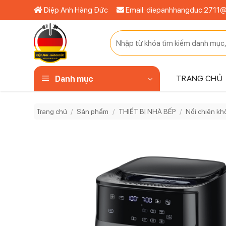
Bỏ
Diệp Anh Hàng Đức
Email: diepanhhangduc.2711
qua
nội
Tìm
dung
kiếm:
TRANG CHỦ
Danh mục
Trang chủ
/
Sản phẩm
/
THIẾT BỊ NHÀ BẾP
/
Nồi chiên k