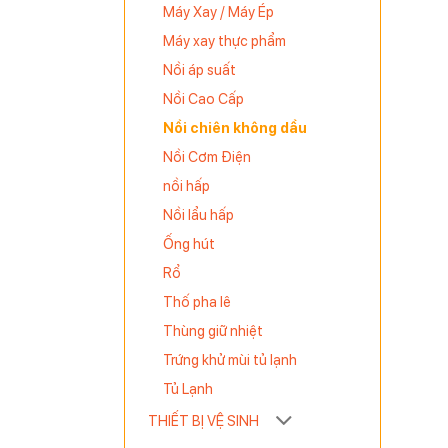
itamin và
Máy Xay / Máy Ép
Máy xay thực phẩm
Nồi áp suất
g, đồng
Nồi Cao Cấp
ỡng được
Nồi chiên không dầu
Nồi Cơm Điện
n 1,3 kg
nồi hấp
Nồi lẩu hấp
Ống hút
Rổ
Thố pha lê
Thùng giữ nhiệt
Trứng khử mùi tủ lạnh
Tủ Lạnh
THIẾT BỊ VỆ SINH