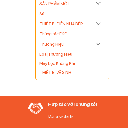
SẢN PHẨM MỚI
Sứ
THIẾT BỊ ĐIỆN NHÀ BẾP
Thùng rác EKO
Thương Hiệu
Loa|Thương Hiệu
Máy Lọc Không Khí
THIẾT BỊ VỆ SINH
am 700
ước: chức
Hợp tác với chúng tôi
ên con hoặc
Đăng ký đại lý