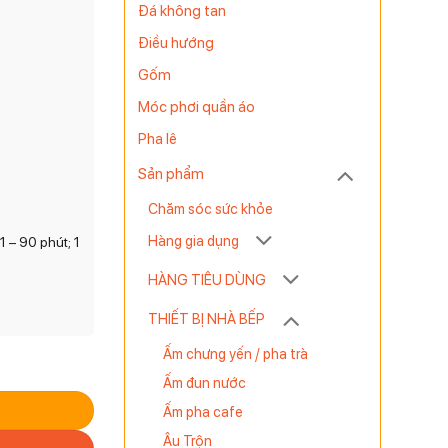
Đá không tan
Điều hướng
Gốm
Móc phơi quần áo
Pha lê
Sản phẩm
Chăm sóc sức khỏe
Hàng gia dụng
 – 90 phút; 1
HÀNG TIÊU DÙNG
THIẾT BỊ NHÀ BẾP
Ấm chưng yến / pha trà
ry & Steam 700 số lượng
Ấm đun nước
Ấm pha cafe
Âu Trộn