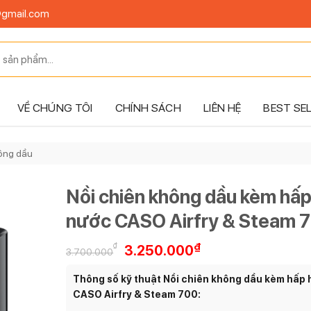
@gmail.com
VỀ CHÚNG TÔI
CHÍNH SÁCH
LIÊN HỆ
BEST SE
hông dầu
Nồi chiên không dầu kèm hấp
nước CASO Airfry & Steam 
Giá
Giá
₫
₫
3.250.000
3.700.000
gốc
hiện
là:
tại
Thông số kỹ thuật Nồi chiên không dầu kèm hấp 
3.700.000₫.
là:
CASO Airfry & Steam 700:
3.250.000₫.