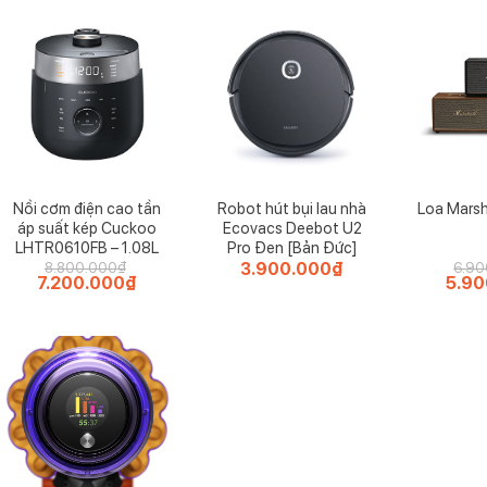
Nồi cơm điện cao tần
Robot hút bụi lau nhà
Loa Marsh
áp suất kép Cuckoo
Ecovacs Deebot U2
LHTR0610FB – 1.08L
Pro Đen [Bản Đức]
3.900.000
₫
8.800.000
₫
6.90
Giá
7.200.000
₫
Giá
Giá
5.90
gốc
hiện
gốc
là:
tại
là:
8.800.000₫.
là:
6.900
7.200.000₫.
ầu kèm hấp hơi nước CASO Airfry & Steam 700
 Steam 700 ngoài khả năng tiết kiệm năng lượng và nướng nhanh, b