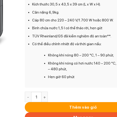
Kích thước 30,5 x 43,5 x 39 cm (L x W x H).
Cân nặng 6,9kg.
Cáp 80 cm cho 220 – 240 V/1.700 W hoặc 800 W.
Bình chứa nước 1,5 l có thể tháo rời, hẹn giờ.
TÜV Rheinland/GS đã kiểm nghiệm độ an toàn**.
Có thể điều chỉnh nhiệt độ và thời gian nấu:
Không khí nóng 80 – 200 °C, 1 – 90 phút;
Không khí nóng có hơi nước 140 – 200 °C, 1
– 480 phút,
Hẹn giờ 60 phút
Nồi chiên không dầu kèm hấp hơi nước CASO Airf
Thêm vào giỏ