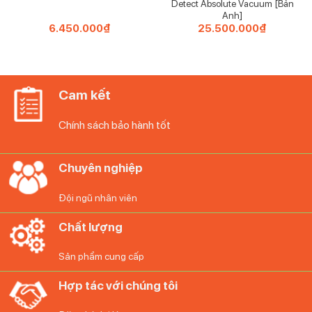
Detect Absolute Vacuum [Bản
Anh]
6.450.000
₫
25.500.000
₫
Cam kết
Chính sách bảo hành tốt
Chuyên nghiệp
Đội ngũ nhân viên
Chất lượng
Sản phẩm cung cấp
Hợp tác với chúng tôi