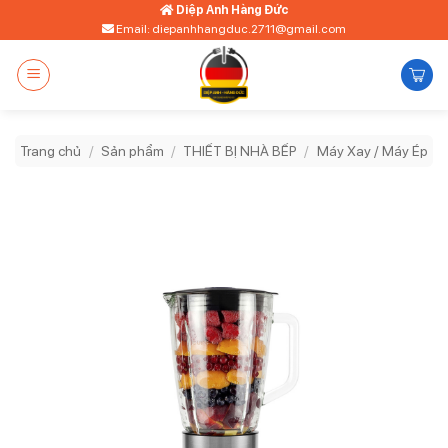
Bỏ
Diệp Anh Hàng Đức
Email: diepanhhangduc.2711@gmail.com
qua
nội
dung
Trang chủ
/
Sản phẩm
/
THIẾT BỊ NHÀ BẾP
/
Máy Xay / Máy Ép