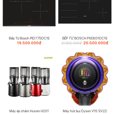
Bếp Từ Bosch PID775DC1E
BẾP TỪ BOSCH PXE801DC1E
19.500.000
₫
Giá
20.500.000
₫
Giá
21.500.000
₫
gốc
hiệ
là:
tại
21.500.000₫.
là:
20.
Máy hút bụi Dyson V15 SV22
Máy ép chậm Hurom H201