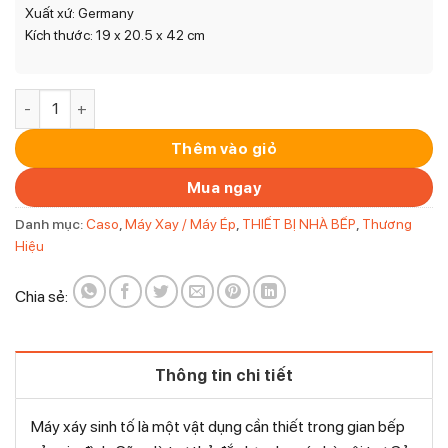
Xuất xứ: Germany
Kích thước: 19 x 20.5 x 42 cm
Máy Xay Sinh Tố Caso B 800 Inox Cối Thủy Tinh 1.5L Công S
Thêm vào giỏ
Mua ngay
Danh mục:
Caso
,
Máy Xay / Máy Ép
,
THIẾT BỊ NHÀ BẾP
,
Thương
Hiệu
Chia sẻ:
Thông tin chi tiết
Máy xáy sinh tố là một vật dụng cần thiết trong gian bếp