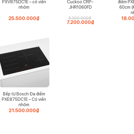
PXV875DC1E – có viền
Cuckoo CRP-
điểm PX
nhôm
JHR1060FD
60cm (
n
25.500.000
₫
18.0
8.300.000
₫
Giá
7.200.000
₫
Giá
gốc
hiện
là:
tại
8.300.000₫.
là:
7.200.000₫.
Bếp từ Bosch Đa điểm
PXE875DC1E – Có viền
nhôm
21.500.000
₫