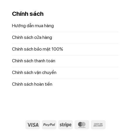
Chính sách
Hướng dẫn mua hàng
g xay, cho phép bạn điều chỉnh tốc độ xay phù hợp với từng loại t
Chính sách cửa hàng
ạn dễ dàng xay nhuyễn các nguyên liệu mềm và nhỏ hơn.
Chính sách bảo mật 100%
Chính sách thanh toán
Chính sách vận chuyển
Chính sách hoàn tiền
Visa
PayPal
Stripe
MasterCard
Cash
On