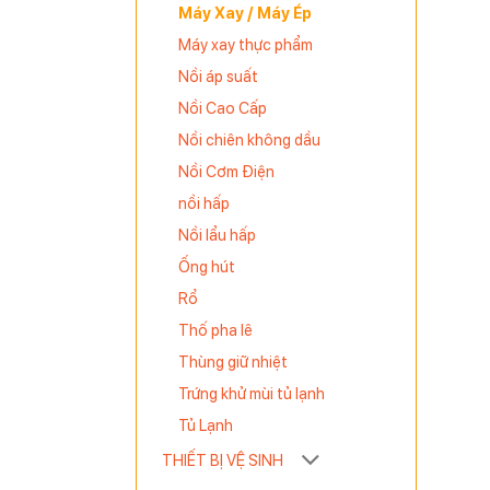
Máy Xay / Máy Ép
Máy xay thực phẩm
úp bạn tạo
Nồi áp suất
Nồi Cao Cấp
Nồi chiên không dầu
Nồi Cơm Điện
nồi hấp
Nồi lẩu hấp
Ống hút
Rổ
Thố pha lê
Thùng giữ nhiệt
Trứng khử mùi tủ lạnh
Tủ Lạnh
THIẾT BỊ VỆ SINH