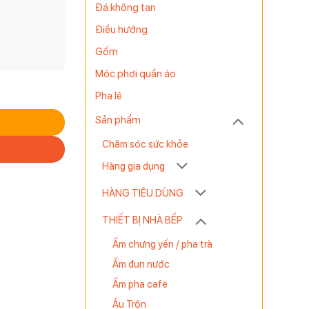
Đá không tan
Điều hướng
Gốm
Móc phơi quần áo
lượng
Pha lê
Sản phẩm
Chăm sóc sức khỏe
Hàng gia dụng
HÀNG TIÊU DÙNG
THIẾT BỊ NHÀ BẾP
Ấm chưng yến / pha trà
Ấm đun nước
Ấm pha cafe
Âu Trộn