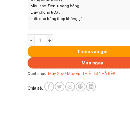
Màu sắc: Đen + Vàng hồng
Đáy chống trượt
Lưỡi dao bằng thép không gỉ
MÁY XAY SINH TỐ BERLINGER HAUS BH/9025 số 
Thêm vào giỏ
Mua ngay
Danh mục:
Máy Xay / Máy Ép
,
THIẾT BỊ NHÀ BẾP
Chia sẻ: