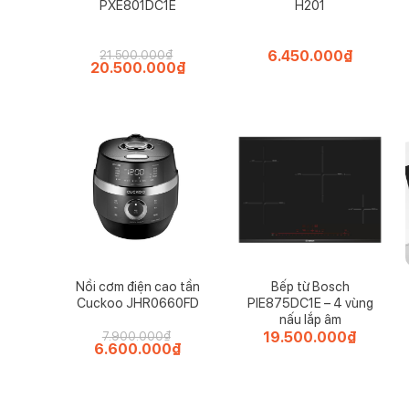
PXE801DC1E
H201
6.450.000
₫
21.500.000
₫
Giá
20.500.000
₫
Giá
gốc
hiện
là:
tại
21.500.000₫.
là:
20.500.000₫.
Nồi cơm điện cao tần
Bếp từ Bosch
Cuckoo JHR0660FD
PIE875DC1E – 4 vùng
nấu lắp âm
19.500.000
₫
7.900.000
₫
Giá
6.600.000
₫
Giá
gốc
hiện
là:
tại
7.900.000₫.
là:
6.600.000₫.