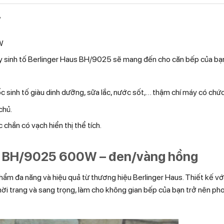
W
W
y sinh tố Berlinger Haus BH/9025 sẽ mang đến cho căn bếp của bạ
 sinh tố giàu dinh dưỡng, sữa lắc, nước sốt,… thậm chí máy có chứ
chủ.
chắn có vạch hiển thị thể tích.
us BH/9025 600W – đen/vàng hồng
ẩm đa năng và hiệu quả từ thương hiệu Berlinger Haus. Thiết kế v
hời trang và sang trọng, làm cho không gian bếp của bạn trở nên ph