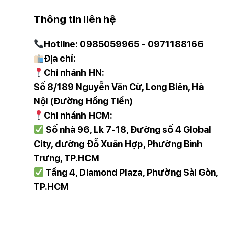
Thông tin liên hệ
Hotline: 0985059965 - 0971188166
Địa chỉ:
Máy xay sinh tố BH/9025 được trang bị nhiều chức năn
Chi nhánh HN:
Đồng thời, máy cũng có chức năng nhấn chậm, giúp b
Số 8/189 Nguyễn Văn Cừ, Long Biên, Hà
Nội (Đường Hồng Tiến)
Chi nhánh HCM:
Số nhà 96, Lk 7-18, Đường số 4 Global
City, đường Đỗ Xuân Hợp, Phường Bình
Trưng, TP.HCM
Tầng 4, Diamond Plaza, Phường Sài Gòn,
TP.HCM