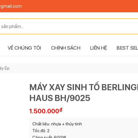
@gmail.com
VỀ CHÚNG TÔI
CHÍNH SÁCH
LIÊN HỆ
BEST SE
áy Ép
MÁY XAY SINH TỐ BERLING
HAUS BH/9025
₫
1.500.000
Chất liệu: nhựa + thủy tinh
Tốc độ: 2
Công suất: 600W