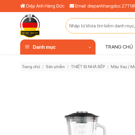
Bỏ
Diệp Anh Hàng Đức
Email: diepanhhangduc.2711
qua
nội
Tìm
dung
kiếm:
TRANG CHỦ
Danh mục
Trang chủ
/
Sản phẩm
/
THIẾT BỊ NHÀ BẾP
/
Máy Xay / M