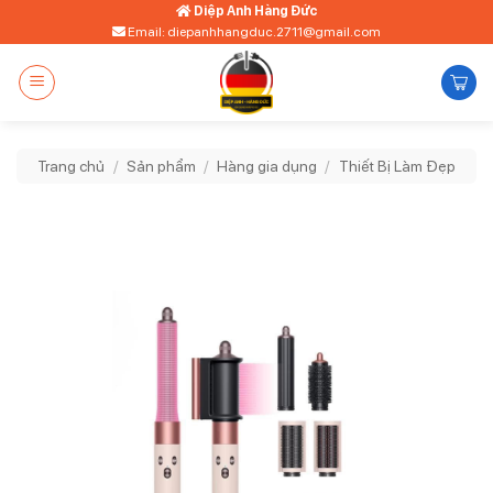
Bỏ
Diệp Anh Hàng Đức
Email: diepanhhangduc.2711@gmail.com
qua
nội
dung
Trang chủ
/
Sản phẩm
/
Hàng gia dụng
/
Thiết Bị Làm Đẹp