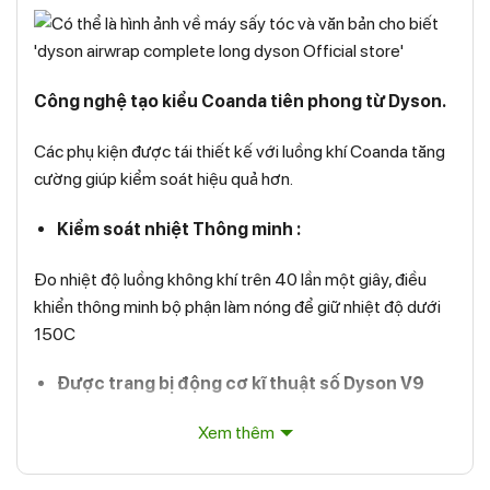
Công nghệ tạo kiểu Coanda tiên phong từ Dyson.
Các phụ kiện được tái thiết kế với luồng khí Coanda tăng
cường giúp kiểm soát hiệu quả hơn.
Kiểm soát nhiệt Thông minh :
Đo nhiệt độ luồng không khí trên 40 lần một giây, điều
khiển thông minh bộ phận làm nóng để giữ nhiệt độ dưới
150C
Được trang bị động cơ kĩ thuật số Dyson V9
Xem thêm
13 cánh quạt có tốc độ quay lên đến 110000 vòng/ phút,
Tạo ra lực tương đương 3,2kPa. Đủ mạnh để sản sinh ra
luồng áp suất không khí cần thiết nhằm tạo ra hiệu ứng