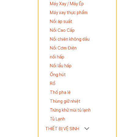
Máy Xay / Máy Ép
Máy xay thực phẩm
Nồi áp suất
Nồi Cao Cấp
Nồi chiên không dầu
 quá trình
Nồi Cơm Điện
hay không.
nồi hấp
Nồi lẩu hấp
Ống hút
Rổ
Thố pha lê
Thùng giữ nhiệt
Trứng khử mùi tủ lạnh
Tủ Lạnh
THIẾT BỊ VỆ SINH