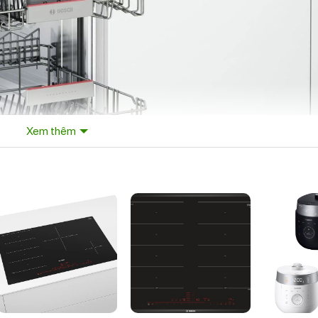
Xem thêm
ời sử dụng có thể dễ dàng điều chỉnh chương trình phù hợp với mục 
iều chỉnh mức rửa cả 3 tầng với tải trọng cho phép. Ngăn kéo Vario 
xếp bát đĩa có thể kéo rời ra ngoài thuận tiện khi sử dụng giúp khi m
ho dao kéo và đồ dùng nhà bếp nhỏ