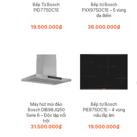
Bếp Từ Bosch
Bếp từ Bosch
PID775DC1E
PXX975DC1E – 5 vùng
Hệ thống điều chỉnh vị trí rổ trên, RackMatic 3 tầng, 
đa điểm
bạn đặt giỏ ở 3 độ cao khác nhau và vị trí đã chọn có t
19.500.000
₫
36.000.000
₫
Dosage Assist Basket
giúp viên tẩy rửa tan hoàn t
Chức năng LoadSensor
tự động tiết kiệm nước và 
Máy hút mùi đảo
Bếp từ Bosch
Bosch DIB98JQ50
PIE875DC1E – 4 vùng
Serie 6 – Độc lập nổi
nấu lắp âm
trội
31.500.000
₫
19.500.000
₫