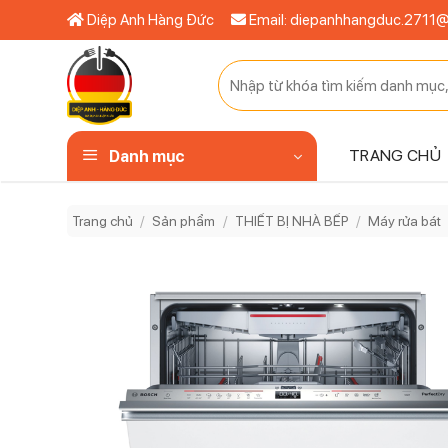
Bỏ
Diệp Anh Hàng Đức
Email: diepanhhangduc.2711
qua
nội
Tìm
dung
kiếm:
TRANG CHỦ
Danh mục
Trang chủ
/
Sản phẩm
/
THIẾT BỊ NHÀ BẾP
/
Máy rửa bát