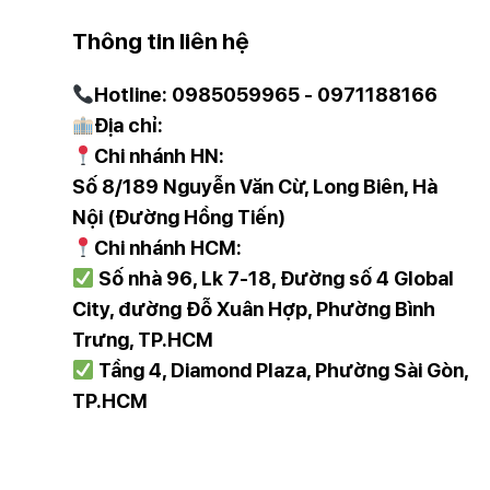
Thông tin liên hệ
Hotline: 0985059965 - 0971188166
Địa chỉ:
Chi nhánh HN:
Số 8/189 Nguyễn Văn Cừ, Long Biên, Hà
Nội (Đường Hồng Tiến)
Chi nhánh HCM:
Số nhà 96, Lk 7-18, Đường số 4 Global
City, đường Đỗ Xuân Hợp, Phường Bình
Trưng, TP.HCM
Tầng 4, Diamond Plaza, Phường Sài Gòn,
Chức năng VarioSpeed Plus
: kích hoạt chức năng 
tăng lượng nước bên trong và áp lực thoát nước để loạ
TP.HCM