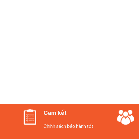
Động cơ EcoSilence
được trang bị chổi than chì tr
tiêu thụ năng lượng và mức độ tiếng ồn tối thiểu.
Cam kết
Chính sách bảo hành tốt