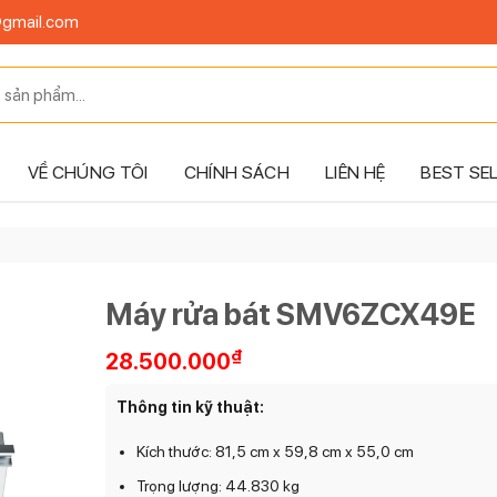
@gmail.com
VỀ CHÚNG TÔI
CHÍNH SÁCH
LIÊN HỆ
BEST SE
Máy rửa bát SMV6ZCX49E
₫
28.500.000
Thông tin kỹ thuật:
Kích thước: 81,5 cm x 59,8 cm x 55,0 cm
Trọng lượng: 44.830 kg