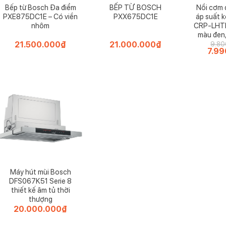
Bếp từ Bosch Đa điểm
BẾP TỪ BOSCH
Nồi cơm 
PXE875DC1E – Có viền
PXX675DC1E
áp suất
được thiết kế để phù hợp với nội thất theo nhu cầu hiện tại. Hệ thống
nhôm
CRP-LHTR
hể dễ dàng thay đổi, ngay cả khi giỏ đầy.
màu đen,
21.500.000
₫
21.000.000
₫
9.80
Giá
7.99
gốc
oàn
là:
9.800
năng lượng trong khi rửa các thiết bị nhỏ hơn
Máy hút mùi Bosch
DFS067K51 Serie 8
thiết kế âm tủ thời
thượng
20.000.000
₫