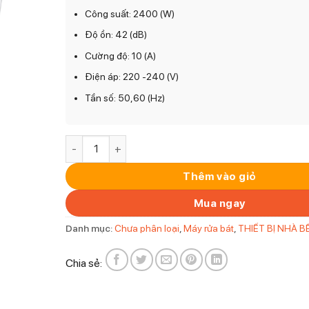
Công suất: 2400 (W)
Độ ồn: 42 (dB)
Cường độ: 10 (A)
Điện áp: 220 -240 (V)
Tần số: 50,60 (Hz)
Máy rửa bát SMV6ZCX49E số lượng
Thêm vào giỏ
Mua ngay
Danh mục:
Chưa phân loại
,
Máy rửa bát
,
THIẾT BỊ NHÀ B
Chia sẻ: