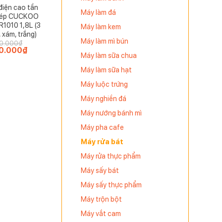
điện cao tần
Máy làm đá
 kép CUCKOO
 cho phép
1010 1,8L (3
Máy làm kem
 xám, trắng)
Máy làm mì bún
0.000
₫
0.000
₫
Giá
Máy làm sữa chua
hiện
tại
.000₫.
là:
Máy làm sữa hạt
7.990.000₫.
Máy luộc trứng
Máy nghiền đá
Máy nướng bánh mì
Máy pha cafe
Máy rửa bát
Máy rửa thực phẩm
Máy sấy bát
Máy sấy thực phẩm
Máy trộn bột
Máy vắt cam