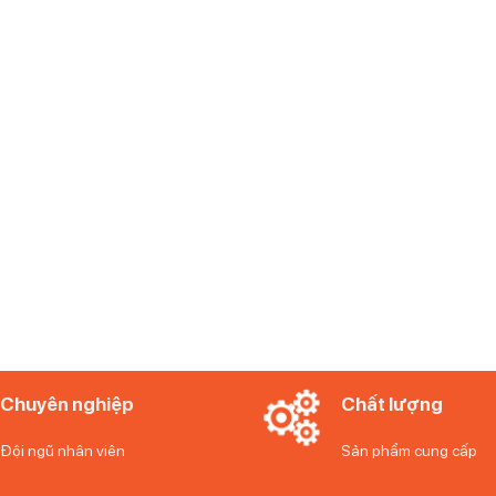
uyền thống, rất yên tĩnh, hiệu quả, mạnh mẽ và bền. Ngoài ra nó đả
Chuyên nghiệp
Chất lượng
Đội ngũ nhân viên
Sản phẩm cung cấp