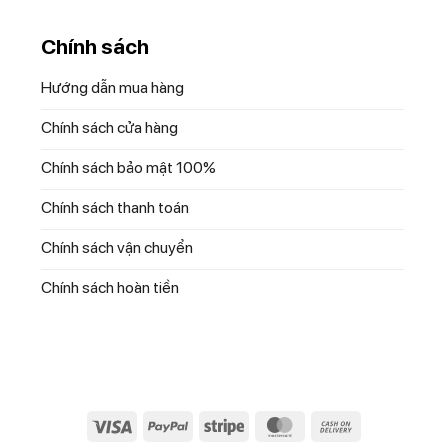
Chính sách
Hướng dẫn mua hàng
Chính sách cửa hàng
Chính sách bảo mật 100%
Chính sách thanh toán
Chính sách vận chuyển
Chính sách hoàn tiền
này thiết bị sẽ rửa sạch sẽ trong thời gian ngắn nhất có thể. Máy rử
i bỏ bụi bẩn sâu hơn. Với một nút nhấn, bạn sẽ giảm thời gian rửa l
Visa
PayPal
Stripe
MasterCard
Cash
On