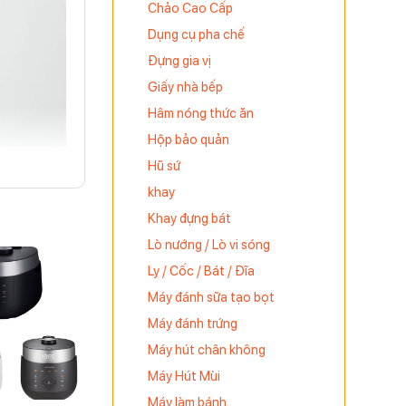
Chảo Cao Cấp
Dụng cụ pha chế
Đựng gia vị
Giấy nhà bếp
Hâm nóng thức ăn
Hộp bảo quản
Hũ sứ
khay
Khay đựng bát
Lò nướng / Lò vi sóng
Ly / Cốc / Bát / Đĩa
đích của
Máy đánh sữa tạo bọt
Máy đánh trứng
Máy hút chân không
mở rộng,
Máy Hút Mùi
áy hoạt
Máy làm bánh