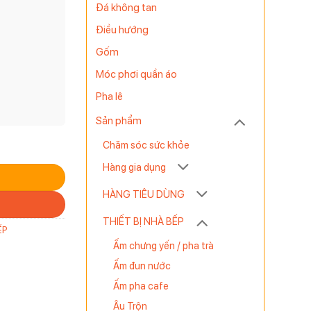
Đá không tan
Điều hướng
Gốm
Móc phơi quần áo
Pha lê
Sản phẩm
Chăm sóc sức khỏe
Hàng gia dụng
HÀNG TIÊU DÙNG
THIẾT BỊ NHÀ BẾP
ẾP
Ấm chưng yến / pha trà
Ấm đun nước
Ấm pha cafe
Âu Trộn