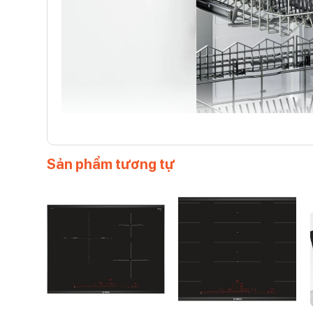
Sản phẩm tương tự
Máy được trang bị 6 chương trình rửa tiện lợi cho ngư
mình.
Hệ thống giỏ VarioFlex Pro với ngăn kéo Vario3 Pro: đ
mức tải thứ ba. Rổ đựng linh hoạt với kích cỡ siêu lớn 
động không làm sứt mẻ bát đĩa. Đây là nơi lý tưởng c