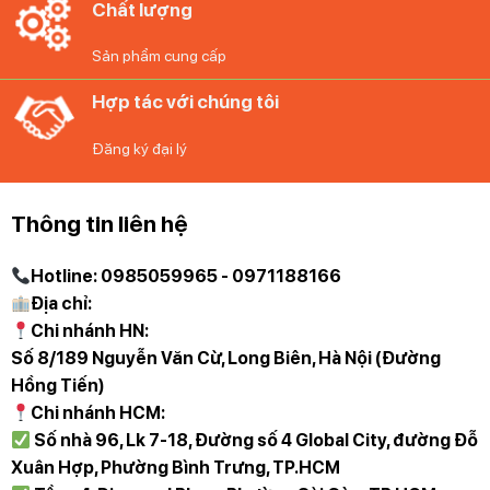
Diệp Anh – Hàng Đức tự hào mang đến các bạn
Chất lượng
những sản phẩm gia dụng chính hãng, độc quyền
Sản phẩm cung cấp
và mới nhất với những cam kết 100% chất lượng
Hợp tác với chúng tôi
Đăng ký đại lý
Thông tin liên hệ
Hotline: 0985059965 - 0971188166
Địa chỉ:
Chi nhánh HN:
Số 8/189 Nguyễn Văn Cừ, Long Biên, Hà Nội (Đường
Hồng Tiến)
Chi nhánh HCM:
Số nhà 96, Lk 7-18, Đường số 4 Global City, đường Đỗ
Xuân Hợp, Phường Bình Trưng, TP.HCM