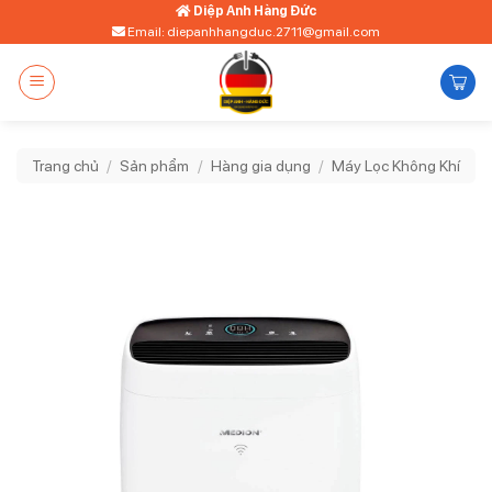
Bỏ
Diệp Anh Hàng Đức
Email: diepanhhangduc.2711@gmail.com
qua
nội
dung
Trang chủ
/
Sản phẩm
/
Hàng gia dụng
/
Máy Lọc Không Khí