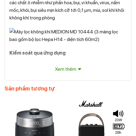
các chất ô nhiễm như phấn hoa, bụi, vi khuẩn, virus, nấm
mốc, khói, bụi siêu mịn kích cỡ tới 0,1 μm, mùi, sol khí khỏi
không khí trong phòng
Kiểm soát qua ứng dụng
Điều khiển Máy lọc không khí MEDION MD 10444 dễ
Xem thêm
dàng bằng bảng điều khiển cảm ứng tiện lợi hoặc ứng
dụng đi kèm dành cho điện thoại thông minh và máy tính
Sản phẩm tương tự
bảng
Vận hành máy lọc không khí một cách thuận tiện từ bất kỳ
đâu bằng ứng dụng di động tiện lợi dành cho máy tính
bảng hoặc điện thoại thông minh