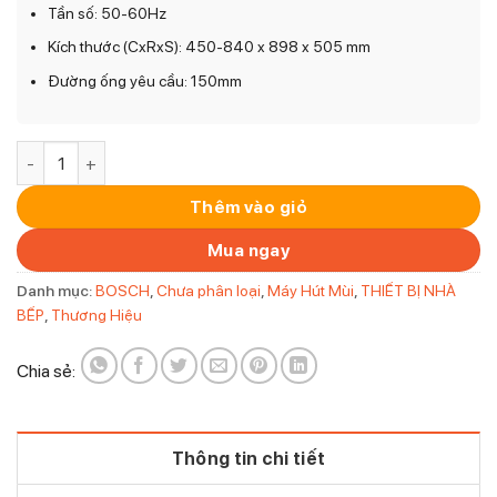
Tần số: 50-60Hz
Kích thước (CxRxS): 450-840 x 898 x 505 mm
Đường ống yêu cầu: 150mm
Máy hút mùi Bosch DWBM98G50B áp tường thông minh số l
Thêm vào giỏ
Mua ngay
Danh mục:
BOSCH
,
Chưa phân loại
,
Máy Hút Mùi
,
THIẾT BỊ NHÀ
BẾP
,
Thương Hiệu
Chia sẻ:
Thông tin chi tiết