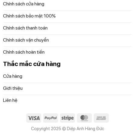
Bảng điều khiển
Chính sách cửa hàng
Máy hút mùi Bosch DWBM98G50B
sử dụng bảng
Chính sách bảo mật 100%
điều khiển cảm ứng mặt kính trang nhã, dễ dàng tùy chỉnh
Chính sách thanh toán
3 tốc độ hút để hút sạch mùi trong bếp dễ dàng.
Chính sách vận chuyển
Chính sách hoàn tiền
Thắc mắc cửa hàng
Cửa hàng
Giới thiệu
Liên hệ
Máy hút mùi áp tường Bosch DWBM98G50B – dễ dàng tùy
chỉnh 3 tốc độ
Visa
PayPal
Stripe
MasterCard
Cash
On
Copyright 2025 © Diệp Anh Hàng Đức
Delivery
Tiện ích