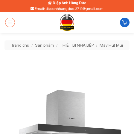
Bỏ
Diệp Anh Hàng Đức
Email: diepanhhangduc.2711@gmail.com
qua
nội
dung
Trang chủ
/
Sản phẩm
/
THIẾT BỊ NHÀ BẾP
/
Máy Hút Mùi