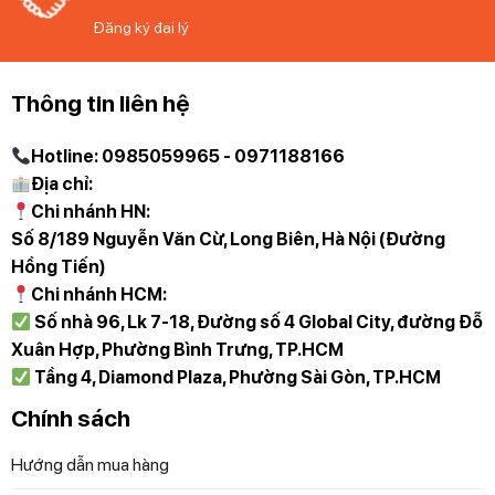
–
Máy hút mùi Bosch DWBM98G50B
hỗ trợ 2 cơ chế
Đăng ký đại lý
là hút đẩy trực tiếp thông qua ống thoát khí có đường kính
15 cm và chế độ hút thải tuần hoàn bằng than hoạt tính (đi
kèm máy). Tùy vào thiết kế căn bếp, nhu cầu của bạn mà
Thông tin liên hệ
lựa chọn cách lắp đặt theo chế độ hút thích hợp nhất.
Hotline: 0985059965 - 0971188166
Địa chỉ:
Chi nhánh HN:
Số 8/189 Nguyễn Văn Cừ, Long Biên, Hà Nội (Đường
Hồng Tiến)
Chi nhánh HCM:
Số nhà 96, Lk 7-18, Đường số 4 Global City, đường Đỗ
Xuân Hợp, Phường Bình Trưng, TP.HCM
Tầng 4, Diamond Plaza, Phường Sài Gòn, TP.HCM
Máy hút mùi áp tường Bosch DWBM98G50B – Loại động cơ,
Chính sách
công suất hoạt động, công suất hút, chế độ hút
Hướng dẫn mua hàng