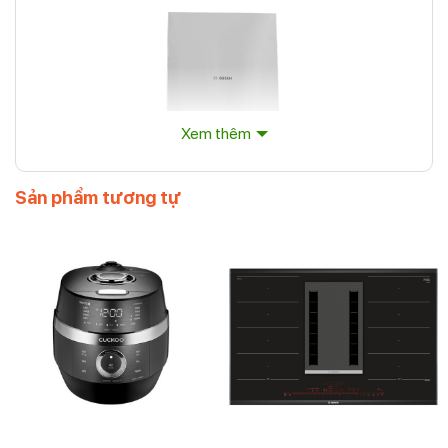
Xem thêm
Sản phẩm tương tự
Máy hút mùi Bosch DWBM98G50B
Máy hút mùi Bosch DWBM98G50B
Máy hút mùi Bosch DWBM98G50B áp tường có kiểu
dáng áp tường hiện đại, công suất hút 800 m³/h giúp
hút mùi mạnh mẽ, điều khiển cảm ứng tùy chỉnh 3 tốc
độ hút chính xác, có bộ lọc than hoạt tính khử mùi tối
ưu, 2 đèn LED chiếu sáng rõ ràng, sử dụng tiện lợi.