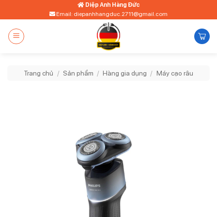
Bỏ
Diệp Anh Hàng Đức
Email: diepanhhangduc.2711@gmail.com
qua
nội
dung
Trang chủ
/
Sản phẩm
/
Hàng gia dụng
/
Máy cạo râu