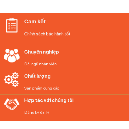
Cam kết
Chính sách bảo hành tốt
Tự tin cạo râu với tay cầm chống trượt tiện dụng
Chuyên nghiệp
Kiểm soát quá trình cạo râu của bạn. Kiểu tay cầm tròn
được thiết kế đặc biệt để bạn có thể cầm máy cạo râu ở
Đội ngũ nhân viên
bất kỳ tư thế nào mà không bị trượt, ngay cả khi tắm.
Chất lượng
Sản phẩm cung cấp
Hợp tác với chúng tôi
Đăng ký đại lý