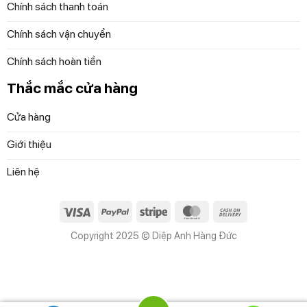
Lật mở đầu máy cạo ra để vệ sinh dễ dàng
Chính sách thanh toán
Bạn có thể dễ dàng vệ sinh máy cạo râu bằng cách bấm
Chính sách vận chuyển
nút mở trong một lần chạm để mở đầu máy cạo râu, rửa
Chính sách hoàn tiền
sạch và sử dụng.
Thắc mắc cửa hàng
Cửa hàng
Giới thiệu
Liên hệ
Visa
PayPal
Stripe
MasterCard
Cash
On
Copyright 2025 © Diệp Anh Hàng Đức
Delivery
Yên tâm khi đi ra ngoài
Đảm bảo máy cạo râu của bạn không hết pin bất ngờ.
Nhấn và giữ nút bật/tắt đèn LED trong 3 giây để khóa máy