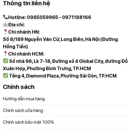
Thông tin liên hệ
Chọn chế độ cạo khô thoải mái hoặc cạo ướt
Hotline: 0985059965 - 0971188166
khoan khoái
Địa chỉ:
Chi nhánh HN:
Máy cạo râu sẽ hoạt động theo nhu cầu cạo riêng của bạn:
Số 8/189 Nguyễn Văn Cừ, Long Biên, Hà Nội (Đường
cạo khô thoải mái và cạo ướt khoan khoái, cạo với gel
Hồng Tiến)
hoặc bọt ngay cả khi tắm.
Chi nhánh HCM:
Số nhà 96, Lk 7-18, Đường số 4 Global City, đường Đỗ
Xuân Hợp, Phường Bình Trưng, TP.HCM
Tầng 4, Diamond Plaza, Phường Sài Gòn, TP.HCM
Chính sách
Hướng dẫn mua hàng
Chính sách cửa hàng
Chính sách bảo mật 100%