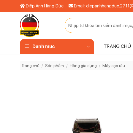
Bỏ
Diệp Anh Hàng Đức
Email: diepanhhangduc.2711
qua
nội
Tìm
dung
kiếm:
TRANG CHỦ
Danh mục
Trang chủ
/
Sản phẩm
/
Hàng gia dụng
/
Máy cạo râu