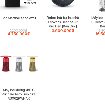
Robot hút bụi lau nhà
Máy lọc 
Loa Marshall Stockwell
Ecovacs Deebot U2
Puricar
Pro Đen [Bản Đức]
Bả
3.900.000
₫
5.200.000
₫
16.8
Giá
4.750.000
₫
Giá
Giá
16.5
gốc
hiện
gốc
là:
tại
là:
5.200.000₫.
là:
16.800
4.750.000₫.
ính xác và sạch tận chân râu, phù hợp mọi đường góc khuôn mặt
râu
Máy lọc không khí LG
Puricare Aero Furniture
AS062PWHAR
5 lần so với máy cạo râu 2 lưỡi. Điều này giúp tiết kiệm thời gian v