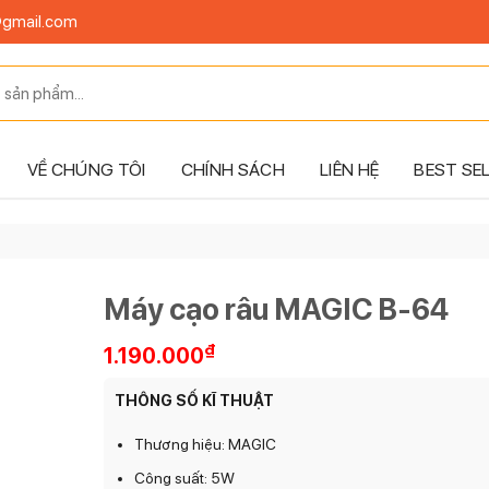
@gmail.com
VỀ CHÚNG TÔI
CHÍNH SÁCH
LIÊN HỆ
BEST SE
Máy cạo râu MAGIC B-64
₫
1.190.000
THÔNG SỐ KĨ THUẬT
Thương hiệu: MAGIC
Công suất: 5W