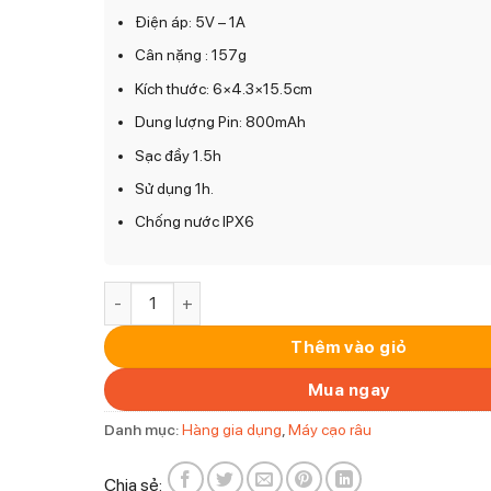
Điện áp: 5V – 1A
Cân nặng : 157g
Kích thước: 6×4.3×15.5cm
Dung lượng Pin: 800mAh
Sạc đầy 1.5h
Sử dụng 1h.
Chống nước IPX6
Máy cạo râu MAGIC B-64 số lượng
Thêm vào giỏ
Mua ngay
Danh mục:
Hàng gia dụng
,
Máy cạo râu
Chia sẻ: