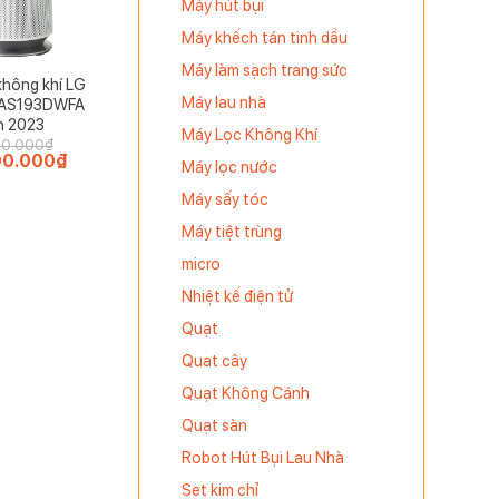
Máy hút bụi
Máy khếch tán tinh dầu
Máy làm sạch trang sức
không khí LG
Máy lau nhà
e AS193DWFA
n 2023
Máy Lọc Không Khí
00.000
₫
00.000
₫
Giá
Máy lọc nước
hiện
tại
Máy sấy tóc
.000₫.
là:
16.500.000₫.
Máy tiệt trùng
micro
Nhiệt kế điện tử
Quạt
Quat cây
Quạt Không Cánh
Quạt sàn
Robot Hút Bụi Lau Nhà
à năng
Set kim chỉ