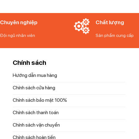
iết chính xác dung lượng pin còn lại của máy, giúp bạn sạc đầy và sử
Chuyên nghiệp
Chất lượng
ột khi cạo râu, gây khó chịu và mất thời gian
Đội ngũ nhân viên
Sản phẩm cung cấp
hoặc quá ít, kéo dài tuổi thọ của máy
 và sang trọng hơn, giúp bạn tăng thêm sự tự tin khi sử dụng.
Chính sách
Hướng dẫn mua hàng
Chính sách cửa hàng
Chính sách bảo mật 100%
Chính sách thanh toán
Chính sách vận chuyển
Chính sách hoàn tiền