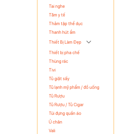
Tai nghe
ắn. Điều
Tăm y tế
Thảm tập thể dục
a.
Thanh hút ẩm
Thiết Bị Làm Đẹp
Thiết bị pha chế
Thùng rác
Tivi
cách sử
Tủ giặt sấy
Tủ lạnh mỹ phẩm / đồ uống
 xả thấp,
Tủ Rượu
Tủ Rượu / Tủ Cigar
Túi đựng quần áo
Ủ chân
Vali