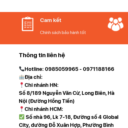
Tích hợp đèn led hiển thị thông minh giúp bạn có thể b
quả hơn.
Cam kết
Bạn có thể tránh được tình trạng máy hết pin đột ng
Chính sách bảo hành tốt
Bạn có thể bảo vệ pin của máy, tránh sạc quá nhiều 
Máy cạo râu tích hợp đèn led thông minh có hiện đại
Thông tin liên hệ
Hotline: 0985059965 - 0971188166
Tích hợp Tông đơ 2 trong 1
Địa chỉ:
Chi nhánh HN:
Dùng cho hỗ trợ cắt tóc (cạo và cắt)
Số 8/189 Nguyễn Văn Cừ, Long Biên, Hà
Nội (Đường Hồng Tiến)
Chi nhánh HCM:
Có khả năng cạo khép
Số nhà 96, Lk 7-18, Đường số 4 Global
City, đường Đỗ Xuân Hợp, Phường Bình