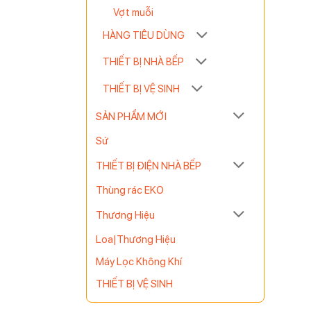
Vợt muỗi
HÀNG TIÊU DÙNG
 kiện hay
THIẾT BỊ NHÀ BẾP
THIẾT BỊ VỆ SINH
SẢN PHẨM MỚI
Sứ
THIẾT BỊ ĐIỆN NHÀ BẾP
Thùng rác EKO
Thương Hiệu
Loa|Thương Hiệu
ng lo hư
Máy Lọc Không Khí
THIẾT BỊ VỆ SINH