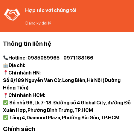
Trực tiếp qua Hotline 097 118 81 66 để được trải
Hợp tác với chúng tôi
nghiệm và nhân viên hỗ trợ thông tin tốt nhất.
Đăng ký đại lý
Diệp Anh – Hàng Đức
tự hào mang đến các bạn
những sản phẩm gia dụng chính hãng, độc quyền
và mới nhất với những cam kết 100% chất lượng
Thông tin liên hệ
Hotline: 0985059965 - 0971188166
Địa chỉ:
Chi nhánh HN:
Số 8/189 Nguyễn Văn Cừ, Long Biên, Hà Nội (Đường
Hồng Tiến)
Chi nhánh HCM:
Số nhà 96, Lk 7-18, Đường số 4 Global City, đường Đỗ
Xuân Hợp, Phường Bình Trưng, TP.HCM
Tầng 4, Diamond Plaza, Phường Sài Gòn, TP.HCM
Chính sách