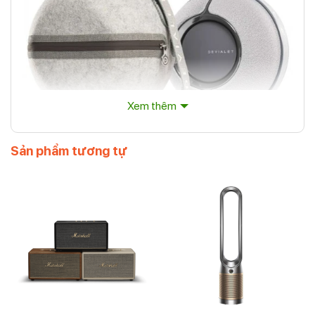
Xem thêm
Sản phẩm tương tự
LOA DI ĐỘNG CAO CẤP DEVIALET MANIA
Được thiết kế thông minh và tích hợp hàng loạt công
nghệ mang tính biểu tượng của Devialet, với Mania,
Devialet đã phá vỡ các rào cản công nghệ với dòng loa di
động. Mania được thiết kế với những cải tiến mới và
những công nghệ có sẵn của Devialet đem lại cho loa khả