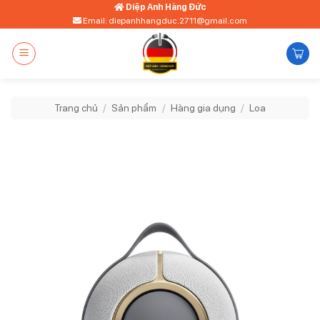
Bỏ
Diệp Anh Hàng Đức
Email: diepanhhangduc.2711@gmail.com
qua
nội
dung
Trang chủ
/
Sản phẩm
/
Hàng gia dụng
/
Loa