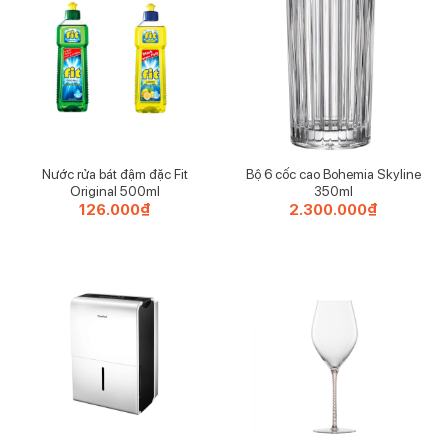
Nước rửa bát đậm đặc Fit
Bộ 6 cốc cao Bohemia Skyline
Original 500ml
350ml
126.000
₫
2.300.000
₫
Thiết Kế Quyến Rũ và Thanh Lịch
Thiết kế hoa Brilliant Blooms đặc trưng của Ree mang
đến vẻ đẹp quyến rũ, phản ánh sự thanh lịch và tinh tế, làm
tăng sự hấp dẫn cho không gian bếp.
Phụ Kiện Bổ Sung Cho Bộ Sưu Tập Nhà Bếp
Là một phần của bộ sưu tập của Ree, khay này không chỉ