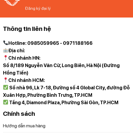
Trực tiếp qua Hotline 097 118 81 66 để được trải
Đăng ký đại lý
nghiệm và nhân viên hỗ trợ thông tin tốt nhất.
Thông tin liên hệ
Diệp Anh – Hàng Đức tự hào mang đến các bạn
những sản phẩm gia dụng chính hãng, độc quyền
và mới nhất với những cam kết 100% chất lượng
Hotline: 0985059965 - 0971188166
Địa chỉ:
Chi nhánh HN:
Số 8/189 Nguyễn Văn Cừ, Long Biên, Hà Nội (Đường
Hồng Tiến)
Chi nhánh HCM:
Số nhà 96, Lk 7-18, Đường số 4 Global City, đường Đỗ
Xuân Hợp, Phường Bình Trưng, TP.HCM
Tầng 4, Diamond Plaza, Phường Sài Gòn, TP.HCM
Chính sách
Hướng dẫn mua hàng