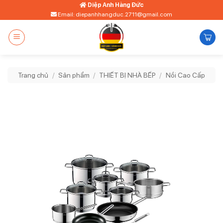
Bỏ
Diệp Anh Hàng Đức
Email: diepanhhangduc.2711@gmail.com
qua
nội
dung
Trang chủ
/
Sản phẩm
/
THIẾT BỊ NHÀ BẾP
/
Nồi Cao Cấp