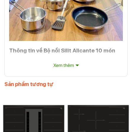
Thông tin về Bộ nồi Silit Alicante 10 món
Thương hiệu: Silit
Xem thêm
Tên quốc tế: Silit Alicante Kochgeschirr-Set, 10-teilig
Trọng lượng: 11,31 kg
Chất liệu: Thép không gỉ Cromargan
Sản phẩm tương tự
Số lượng sản phẩm: 10 sản phẩm
Tính năng đặc biệt: Khả năng truyền, dẫn nhiệt hiệu quả ,
vật liệu chắc chắn, thiết kế tinh tế
Đặc điểm nổi bật của Bộ nồi Silit Alicante
10 món