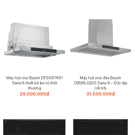
gốc
hiệ
là:
tại
21.500.000₫.
là:
20.
Máy hút mùi Bosch DFS067K51
Máy hút mùi đảo Bosch
Serie 8 thiết kế âm tủ thời
DIB98JQ50 Serie 6 – Độc lập
thượng
nổi trội
20.000.000
₫
31.500.000
₫
Chất liệu sử dụng cao cấp
Khi đi mua nồi, ngoài hình thức của sản phẩm thì chị em nội
trợ thường đặc biệt quan tâm đến chất liệu làm nên chiếc