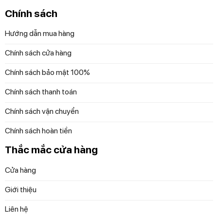
hoàn hảo cho bản thân mà còn là món quà ý nghĩa dành
Chính sách
tặng người thân, bạn bè trong các dịp lễ tết, sinh nhật hay
cưới hỏi. Sự kết hợp giữa chất lượng, thiết kế tinh tế và sự
Hướng dẫn mua hàng
sang trọng của bộ ly này chắc chắn sẽ ghi điểm trong lòng
Chính sách cửa hàng
mọi người và trở thành điểm nhấn đáng giá trong bộ sưu
tập đồ uống của gia đình bạn.
Chính sách bảo mật 100%
Để đặt mua sản phẩm, Quý khách đặt hàng qua
Chính sách thanh toán
website hoặc liên hệ:
Chính sách vận chuyển
Trực tiếp qua Hotline 097 118 81 66 để được trải
Chính sách hoàn tiền
nghiệm và nhân viên hỗ trợ thông tin tốt nhất.
Thắc mắc cửa hàng
Diệp Anh – Hàng Đức
tự hào mang đến các bạn
Cửa hàng
những sản phẩm gia dụng chính hãng, độc quyền
và mới nhất với những cam kết 100% chất lượng
Giới thiệu
Liên hệ