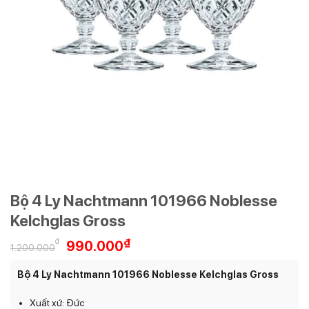
Bộ 4 Ly Nachtmann 101966 Noblesse
Kelchglas Gross
Giá
Giá
₫
₫
990.000
1.200.000
gốc
hiện
là:
tại
Bộ 4 Ly Nachtmann 101966 Noblesse Kelchglas Gross
1.200.000₫.
là:
990.000₫.
Xuất xứ: Đức