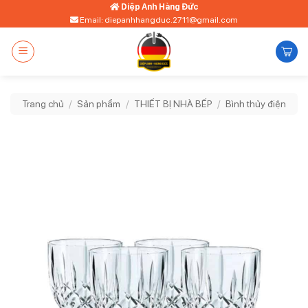
Bỏ
Diệp Anh Hàng Đức
Email: diepanhhangduc.2711@gmail.com
qua
nội
dung
Trang chủ
/
Sản phẩm
/
THIẾT BỊ NHÀ BẾP
/
Bình thủy điện