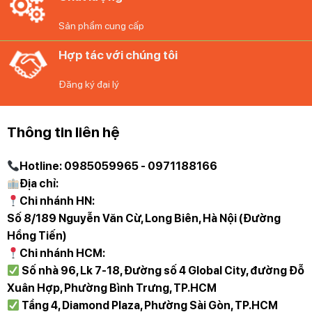
Sản phẩm cung cấp
Hợp tác với chúng tôi
Đăng ký đại lý
Thông tin liên hệ
Hotline: 0985059965 - 0971188166
Địa chỉ:
Chi nhánh HN:
Số 8/189 Nguyễn Văn Cừ, Long Biên, Hà Nội (Đường
Hồng Tiến)
Chi nhánh HCM:
Số nhà 96, Lk 7-18, Đường số 4 Global City, đường Đỗ
Xuân Hợp, Phường Bình Trưng, TP.HCM
Tầng 4, Diamond Plaza, Phường Sài Gòn, TP.HCM
Bộ 4 Ly Nachtmann 101966 không chỉ là một lựa chọn