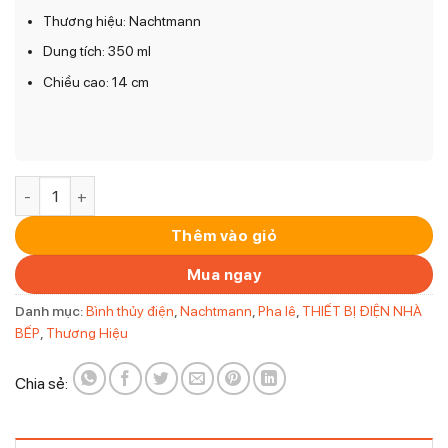
Thương hiệu: Nachtmann
Dung tích: 350 ml
Chiều cao: 14 cm
Bộ 4 Ly Nachtmann 101966 Noblesse Kelchglas Gross số lư
Thêm vào giỏ
Mua ngay
Danh mục:
Bình thủy điện
,
Nachtmann
,
Pha lê
,
THIẾT BỊ ĐIỆN NHÀ
BẾP
,
Thương Hiệu
Chia sẻ: