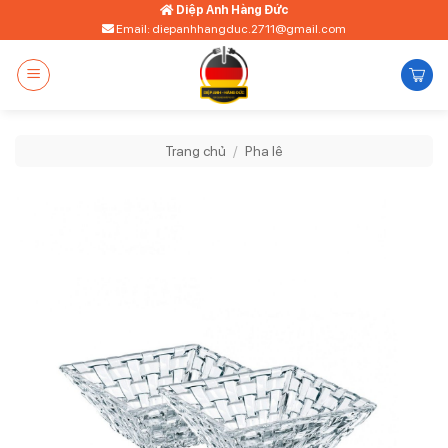
Bỏ
Diệp Anh Hàng Đức
Email: diepanhhangduc.2711@gmail.com
qua
nội
dung
Trang chủ
/
Pha lê