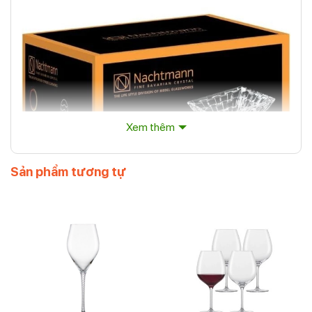
Xem thêm
Sản phẩm tương tự
Bộ 2 Bát Vuông Nachtmann 89694 Bossa Nova Schale
Quadratisch 12cm
Bộ 2 Bát Vuông Nachtmann 89694 kết hợp thiết
kế cổ điển với chức năng để đưa món salad và các