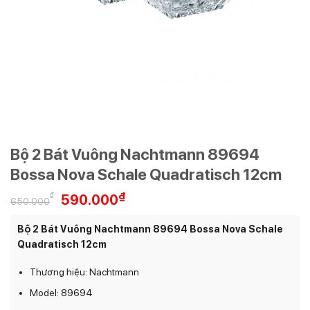
Bộ 2 Bát Vuông Nachtmann 89694
Bossa Nova Schale Quadratisch 12cm
Giá
Giá
₫
₫
590.000
650.000
gốc
hiện
là:
tại
Bộ 2 Bát Vuông Nachtmann 89694 Bossa Nova Schale
650.000₫.
là:
Quadratisch 12cm
590.000₫.
Thương hiệu: Nachtmann
Model: 89694