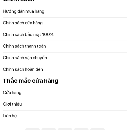
Hướng dẫn mua hàng
Chính sách cửa hàng
Chính sách bảo mật 100%
Chính sách thanh toán
Chính sách vận chuyển
Bộ 2 Bát Vuông Nachtmann 89694
Chính sách hoàn tiền
Thắc mắc cửa hàng
Đặc điểm
Bộ 2 Bát Vuông Nachtmann
89694
Cửa hàng
Bộ 2 Bát Vuông Nachtmann 89694
cung cấp bộ đồ
Giới thiệu
dùng cho quầy bar và bộ đồ ăn với cảm giác thú vị giống
như điệu nhảy mà nó được đặt tên. Bộ sưu tập tăng thêm
Liên hệ
sự thú vị cho bộ sưu tập thủy tinh trong suốt với thiết kế
họa tiết đan rổ để quyến rũ đầu ngón tay.