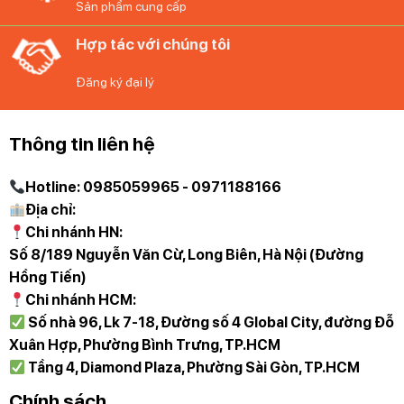
Sản phẩm cung cấp
Thiết kế vui tươi lấy cảm hứng từ nhịp điệu Brazil với
hiệu ứng đan xen bằng nhựa
Hợp tác với chúng tôi
Sự kết hợp giữa vẻ ngoài phong cách và chức năng tối
Đăng ký đại lý
đa
Thủy tinh pha lê sáng, trong suốt
Thông tin liên hệ
Tăng khả năng chống vỡ
100% an toàn với máy rửa chén
Hotline: 0985059965 - 0971188166
Thân thiện với môi trường
Địa chỉ:
Chi nhánh HN:
Số 8/189 Nguyễn Văn Cừ, Long Biên, Hà Nội (Đường
Hồng Tiến)
Chi nhánh HCM:
Số nhà 96, Lk 7-18, Đường số 4 Global City, đường Đỗ
Xuân Hợp, Phường Bình Trưng, TP.HCM
Tầng 4, Diamond Plaza, Phường Sài Gòn, TP.HCM
Chính sách