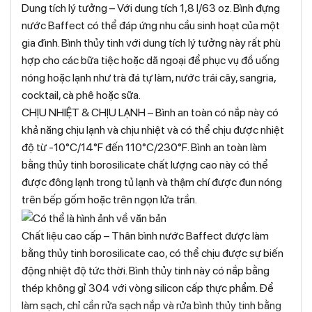
Dung tích lý tưởng – Với dung tích 1,8 l/63 oz. Bình đựng
nước Baffect có thể đáp ứng nhu cầu sinh hoạt của một
gia đình. Bình thủy tinh với dung tích lý tưởng này rất phù
hợp cho các bữa tiệc hoặc dã ngoại để phục vụ đồ uống
nóng hoặc lạnh như trà đá tự làm, nước trái cây, sangria,
cocktail, cà phê hoặc sữa.
CHỊU NHIỆT & CHỊU LẠNH – Bình an toàn có nắp này có
khả năng chịu lạnh và chịu nhiệt và có thể chịu được nhiệt
độ từ -10°C/14°F đến 110°C/230°F. Bình an toàn làm
bằng thủy tinh borosilicate chất lượng cao này có thể
được đông lạnh trong tủ lạnh và thậm chí được đun nóng
trên bếp gốm hoặc trên ngọn lửa trần.
Chất liệu cao cấp – Thân bình nước Baffect được làm
bằng thủy tinh borosilicate cao, có thể chịu được sự biến
động nhiệt độ tức thời. Bình thủy tinh này có nắp bằng
thép không gỉ 304 với vòng silicon cấp thực phẩm. Để
làm sạch, chỉ cần rửa sạch nắp và rửa bình thủy tinh bằng