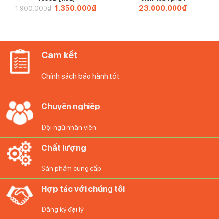
Giá
1.350.000
₫
Giá
23.000.000
₫
1.900.000
₫
gốc
hiện
là:
tại
1.900.000₫.
là:
1.350.000₫.
Cam kết
Chính sách bảo hành tốt
Chuyên nghiệp
Đội ngũ nhân viên
Chất lượng
Sản phẩm cung cấp
Hợp tác với chúng tôi
Đăng ký đại lý