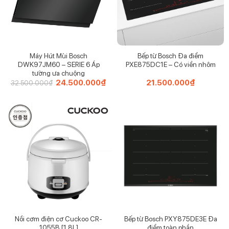
Máy Hút Mùi Bosch
Bếp từ Bosch Đa điểm
DWK97JM60 – SERIE 6 Áp
PXE875DC1E – Có viền nhôm
tường ưa chuộng
Giá
24.500.000
₫
Giá
21.500.000
₫
32.500.000
₫
gốc
hiện
là:
tại
32.500.000₫.
là:
24.500.000₫.
Nồi cơm điện cơ Cuckoo CR-
Bếp từ Bosch PXY875DE3E Đa
1055B [1.8L]
điểm toàn phần