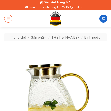
Bỏ
Diệp Anh Hàng Đức
Email: diepanhhangduc.2711@gmail.com
qua
nội
dung
Trang chủ
/
Sản phẩm
/
THIẾT BỊ NHÀ BẾP
/
Bình nước