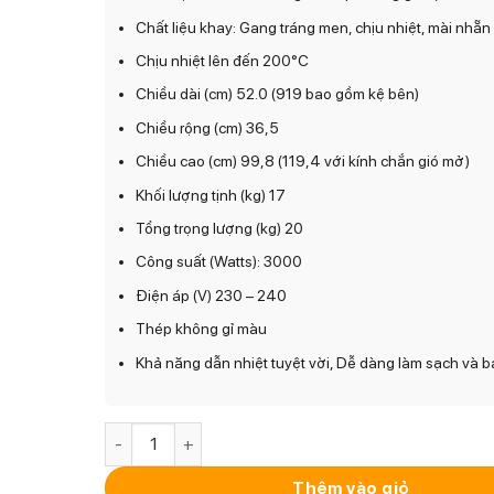
Chất liệu khay: Gang tráng men, chịu nhiệt, mài nhẵn
Chịu nhiệt lên đến 200°C
Chiều dài (cm) 52.0 (919 bao gồm kệ bên)
Chiều rộng (cm) 36,5
Chiều cao (cm) 99,8 (119,4 với kính chắn gió mở)
Khối lượng tịnh (kg) 17
Tổng trọng lượng (kg) 20
Công suất (Watts): 3000
Điện áp (V) 230 – 240
Thép không gỉ màu
Khả năng dẫn nhiệt tuyệt vời, Dễ dàng làm sạch và bả
Bếp Nướng WMF Profi Plus Urban Master Grill Ngoài
Thêm vào giỏ