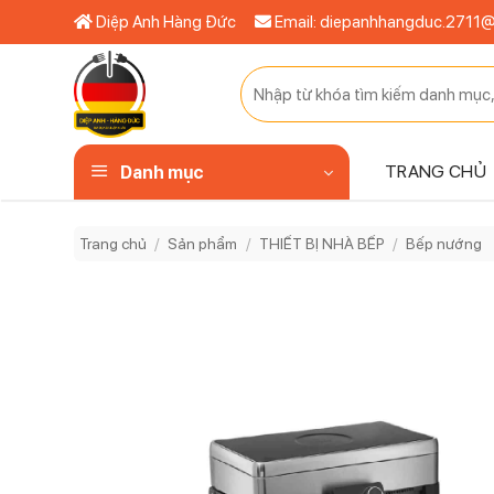
Bỏ
Diệp Anh Hàng Đức
Email: diepanhhangduc.2711
qua
nội
Tìm
dung
kiếm:
TRANG CHỦ
Danh mục
Trang chủ
/
Sản phẩm
/
THIẾT BỊ NHÀ BẾP
/
Bếp nướng