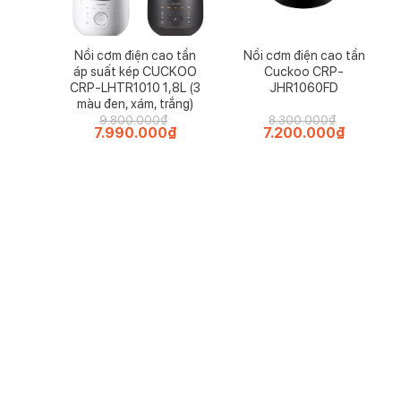
Nồi cơm điện cao tần
Nồi cơm điện cao tần
áp suất kép CUCKOO
Cuckoo CRP-
CRP-LHTR1010 1,8L (3
JHR1060FD
màu đen, xám, trắng)
9.800.000
₫
8.300.000
₫
Giá
7.990.000
₫
Giá
Giá
7.200.000
₫
Giá
gốc
hiện
gốc
hiện
là:
tại
là:
tại
9.800.000₫.
là:
8.300.000₫.
là:
7.990.000₫.
7.200.000