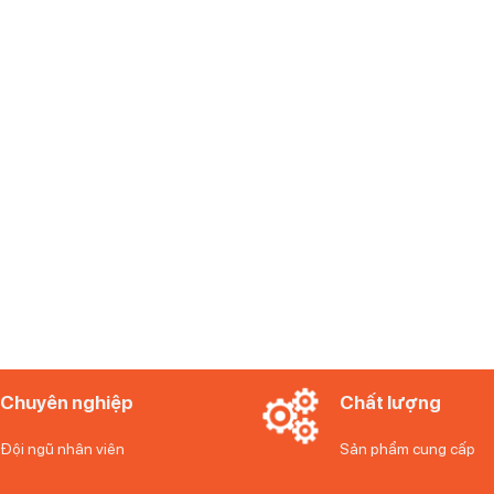
có không gian khiêm tốn
ng x sâu), Bếp Nướng WMF Profi Plus Urban Master Grill Ngoài Trời 
ó diện tích nhỏ. Đây là một thiết kế chiều lòng các gia đình ở thành
nướng ngoài trời vẫn có thể tận hưởng được hết cảm giác thú vị này
Chuyên nghiệp
Chất lượng
Đội ngũ nhân viên
Sản phẩm cung cấp