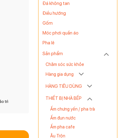
Đá không tan
Điều hướng
Gốm
Móc phơi quần áo
Pha lê
Sản phẩm
Chăm sóc sức khỏe
Hàng gia dụng
HÀNG TIÊU DÙNG
THIẾT BỊ NHÀ BẾP
o trì
Ấm chưng yến / pha trà
Ấm đun nước
 Trời 2 in 1 số lượng
Ấm pha cafe
Âu Trộn