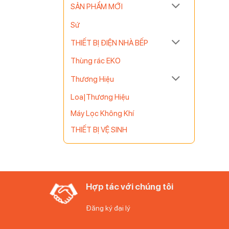
SẢN PHẨM MỚI
Sứ
THIẾT BỊ ĐIỆN NHÀ BẾP
Thùng rác EKO
Thương Hiệu
2 in 1
 thị với
Loa|Thương Hiệu
.
Máy Lọc Không Khí
THIẾT BỊ VỆ SINH
Hợp tác với chúng tôi
Đăng ký đại lý