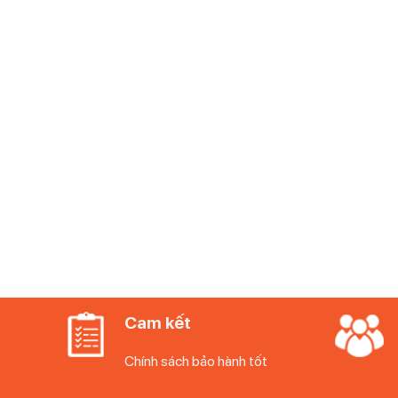
Nhỏ gọn, lý tưởng với những gia đình 
Nhờ kích thước nhỏ gọn 99,8 x 52 x 36,5 cm (cao x rộ
hoàn toàn phù hợp để đặt trên ban công và sân thượng c
không gian ngôi nhà không quá dư dả cho các bữa tiệc 
Cam kết
Chính sách bảo hành tốt