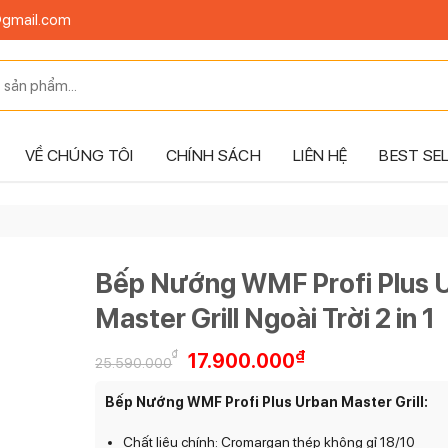
@gmail.com
VỀ CHÚNG TÔI
CHÍNH SÁCH
LIÊN HỆ
BEST SE
Bếp Nướng WMF Profi Plus 
Master Grill Ngoài Trời 2 in 1
Giá
Giá
₫
₫
17.900.000
25.590.000
gốc
hiện
là:
tại
Bếp Nướng WMF Profi Plus Urban Master Grill:
25.590.000₫.
là:
17.900.000₫.
Chất liệu chính: Cromargan thép không gỉ 18/10