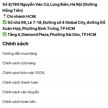
Tự động tắt
Số 8/189 Nguyễn Văn Cừ, Long Biên, Hà Nội (Đường
Hồng Tiến)
Philips Azur 7000 Series DST7060/20 được trang bị
Chi nhánh HCM:
chức năng tự động tắt khi không sử dụng trong thời gian
Số nhà 96, Lk 7-18, Đường số 4 Global City, đường Đỗ
dài, giúp tiết kiệm năng lượng và đảm bảo an toàn. Nếu
Xuân Hợp, Phường Bình Trưng, TP.HCM
bạn để nó đặt trên mặt đế, nó sẽ tự động tắt sau 30 giây.
Tầng 4, Diamond Plaza, Phường Sài Gòn, TP.HCM
Trong tư thế đứng, nó sẽ tự động tắt sau 8 phút.
Chính sách
Để đặt mua sản phẩm, Quý khách đặt hàng qua
Hướng dẫn mua hàng
website hoặc liên hệ:
Chính sách cửa hàng
Trực tiếp qua Hotline 097 118 81 66 để được trải
Chính sách bảo mật 100%
nghiệm và nhân viên hỗ trợ thông tin tốt nhất.
Chính sách thanh toán
Diệp Anh – Hàng Đức tự hào mang đến các bạn
những sản phẩm gia dụng chính hãng, độc quyền
Chính sách vận chuyển
và mới nhất với những cam kết 100% chất lượng
Chính sách hoàn tiền