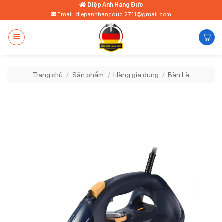
Bỏ
Diệp Anh Hàng Đức
Email: diepanhhangduc.2711@gmail.com
qua
nội
dung
Trang chủ
/
Sản phẩm
/
Hàng gia dụng
/
Bàn Là