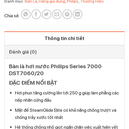
Danh mục:
Bàn Là
,
Hàng gia dụng
,
Philips
,
Thương Hiệu
Chia sẻ:
Thông tin chi tiết
Đánh giá (0)
Bàn là hơi nước Philips Series 7000
DST7060/20
ĐẶC ĐIỂM NỔI BẬT
Hơi phun tăng cường lên tới 250 g giúp làm phẳng các
nếp nhăn cứng đầu
Mặt đế SteamGlide Elite có khả năng chống trượt và
chống trầy xước tốt nhất
Hệ thống chống nhỏ giọt ngăn chặn việc xuất hiện vết