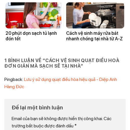
20 phút dọn sạch tủ lạnh
Cách vệ sinh máy rửa bát
đón tết
nhanh chóng tại nhà từ A-Z
1 BÌNH LUẬN VỀ “
CÁCH VỆ SINH QUẠT ĐIỀU HOÀ
ĐƠN GIẢN MÀ SẠCH SẼ TẠI NHÀ
”
Pingback:
Lưu ý sử dụng quạt điều hòa hiệu quả - Diệp Anh
Hàng Đức
Để lại một bình luận
Email của bạn sẽ không được hiển thị công khai.
Các
trường bắt buộc được đánh dấu
*