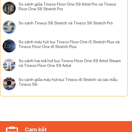
So sánh giữa Tineco Floor One S9 Artist Pro và Tineco
Floor One S6 Stretch Pro
Không
có
bình
So sánh Tineco S6 Stretch và Tineco S6 Stretch Pro
luận
Không
ở
có
So
bình
sánh
luận
So sánh máy hút bụi Tineco Floor One i5 Stretch Plus và
giữa
ở
Tineco Floor One i6 Stretch Plus
Tineco
So
Không
Floor
sánh
có
One
Tineco
bình
So sánh hai mã hút bụi Tineco Floor One S9 Artist Steam
S9
S6
luận
và Tineco Floor One S9 Artist
Artist
Stretch
ở
Không
Pro
và
So
có
và
Tineco
sánh
bình
So sánh giữa máy hút bụi Tineco i6 Stretch và các mẫu
Tineco
S6
máy
luận
Tineco S6
Floor
Stretch
hút
ở
Không
One
Pro
bụi
So
có
S6
Tineco
sánh
bình
Stretch
Floor
hai
luận
Pro
One
mã
ở
i5
hút
So
Stretch
bụi
sánh
Plus
Tineco
giữa
và
Floor
máy
Cam kết
Tineco
One
hút