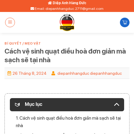
Bỏ
Diệp Anh Hàng Đức
Email: diepanhhangduc.2711@gmail.com
qua
nội
dung
BÍ QUYẾT / MẸO VẶT
Cách vệ sinh quạt điều hoà đơn giản mà
sạch sẽ tại nhà
26 Tháng 8, 2024
diepanhhangduc diepanhhangduc
Mục lục
1. Cách vệ sinh quạt điều hoà đơn giản mà sạch sẽ tại
nhà