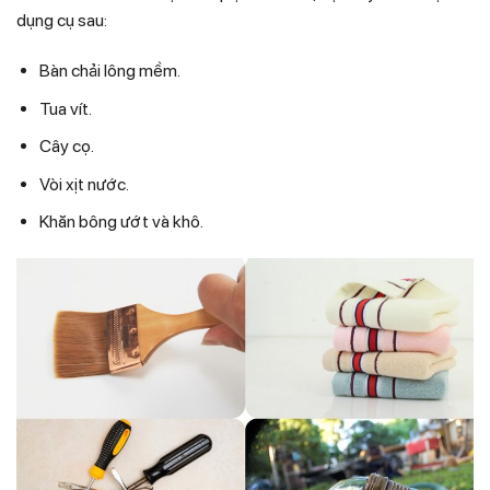
dụng cụ sau:
Bàn chải lông mềm.
Tua vít.
Cây cọ.
Vòi xịt nước.
Khăn bông ướt và khô.