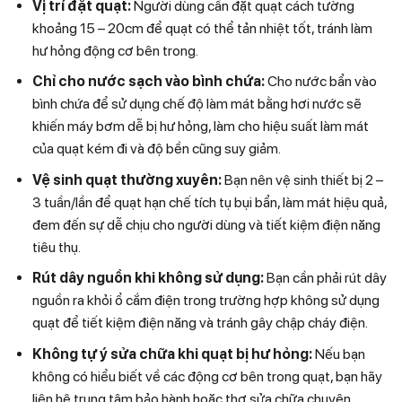
Vị trí đặt quạt:
Người dùng cần đặt quạt cách tường
khoảng 15 – 20cm để quạt có thể tản nhiệt tốt, tránh làm
hư hỏng động cơ bên trong.
Chỉ cho nước sạch vào bình chứa:
Cho nước bẩn vào
bình chứa để sử dụng chế độ làm mát bằng hơi nước sẽ
khiến máy bơm dễ bị hư hỏng, làm cho hiệu suất làm mát
của quạt kém đi và độ bền cũng suy giảm.
Vệ sinh quạt thường xuyên:
Bạn nên vệ sinh thiết bị 2 –
3 tuần/lần để quạt hạn chế tích tụ bụi bẩn, làm mát hiệu quả,
đem đến sự dễ chịu cho người dùng và tiết kiệm điện năng
tiêu thụ.
Rút dây nguồn khi không sử dụng:
Bạn cần phải rút dây
nguồn ra khỏi ổ cắm điện trong trường hợp không sử dụng
quạt để tiết kiệm điện năng và tránh gây chập cháy điện.
Không tự ý sửa chữa khi quạt bị hư hỏng:
Nếu bạn
không có hiểu biết về các động cơ bên trong quạt, bạn hãy
liên hệ trung tâm bảo hành hoặc thợ sửa chữa chuyên