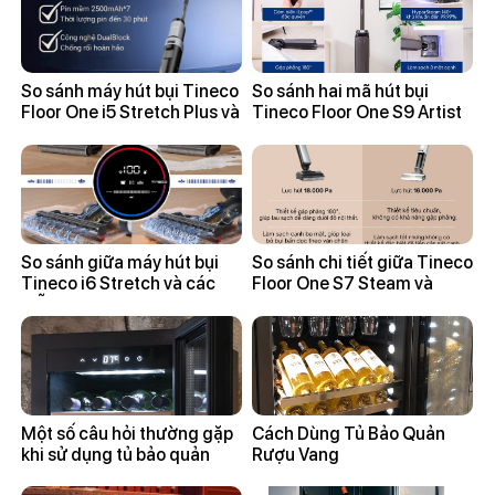
So sánh máy hút bụi Tineco
So sánh hai mã hút bụi
Floor One i5 Stretch Plus và
Tineco Floor One S9 Artist
Tineco Floor One i6 Stretch
Steam và Tineco Floor One
Plus
S9 Artist
So sánh giữa máy hút bụi
So sánh chi tiết giữa Tineco
Tineco i6 Stretch và các
Floor One S7 Steam và
mẫu Tineco S6
Tineco Floor One S9 Artist
Steam
Một số câu hỏi thường gặp
Cách Dùng Tủ Bảo Quản
khi sử dụng tủ bảo quản
Rượu Vang
rượu vang